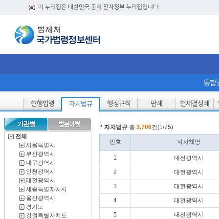
이 누리집은 대한민국 공식 전자정부 누리집입니다.
통합
현행법령
행정규칙
판례
헌재결정례
자치법규
자치법규
총
3,706
건(1/75)
전체
번호
지자체명
서울특별시
부산광역시
1
대전광역시
대구광역시
인천광역시
2
대전광역시
대전광역시
3
대전광역시
세종특별자치시
울산광역시
4
대전광역시
경기도
5
대전광역시
강원특별자치도