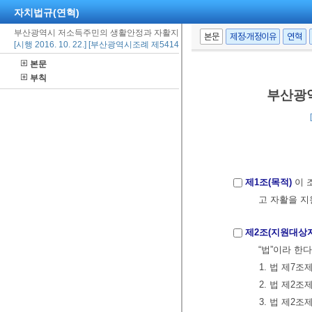
자치법규(연혁)
부산광역시 저소득주민의 생활안정과 자활지원에 관한 조례
본문
제정·개정이유
연혁
[시행 2016. 10. 22.] [부산광역시조례 제5414호, 2016. 9. 21., 일부개정]
본문
부칙
부산광
제1조(목적)
이 
고 자활을 지
제2조(지원대상자
“법”이라 한
1. 법 제7
2. 법 제2
3. 법 제2