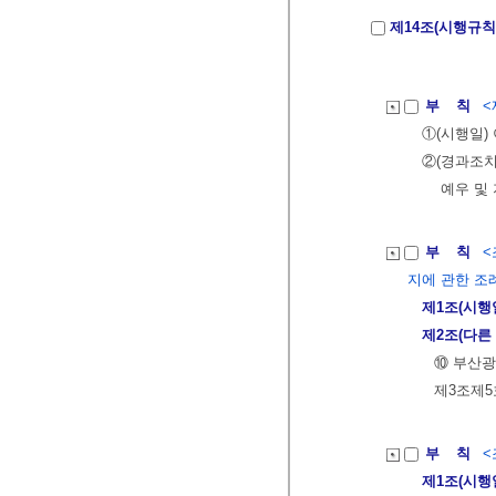
제14조(시행규칙
부 칙
<
①(시행일) 
②(경과조치
예우 및 
부 칙
<
지에 관한 조
제1조(시행
제2조(다른
⑩ 부산광
제3조제5
부 칙
<
제1조(시행