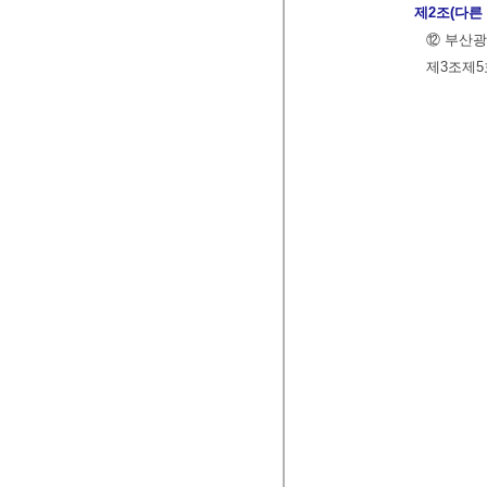
제2조(다른
⑫ 부산광
제3조제5