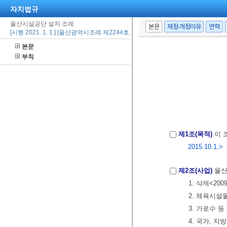
자치법규
울산시설공단 설치 조례
본문
제정·개정이유
연혁
[시행 2021. 1. 1.] [울산광역시조례 제2244호, 2020. 10. 29., 일부개정]
본문
부칙
제1조(목적)
이 
2015.10.1.>
제2조(사업)
울산
1. 삭제<2009
2. 체육시설
3. 가로수 
4. 국가, 