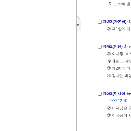
5. 그 밖에
제3조(자본금)
①
② 제1항에 따
제4조(임원)
① 
② 이사장, 
우에는 그 재임기
③ 제2항에 
④ 감사는 비상
제5조(이사장 등<개
2009.12.10.,
② 이사장은 
③ 이사장이 