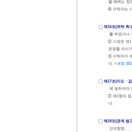
할 때에는 정
⑥ 수탁자는 
제16조(위탁 취소
를 하였거나 
② 시장은 제
운영할 의사가
③ 수탁자가 
다.
<개정 2015
제17조(지도ㆍ감
에 응하여야 
② 제1항의 
다.
제18조(관계 법규
강보험법」, 