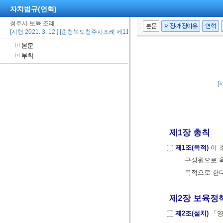
자치법규(연혁)
청주시 보육 조례
본문
제정·개정이유
연혁
[시행 2021. 3. 12.] [충청북도청주시조례 제1102호, 2021. 3. 12., 일부개정]
본문
부칙
[
제1장 총칙
제1조(목적)
이 
구성원으로 
목적으로 한다
제2장 보육정
제2조(설치)
「영