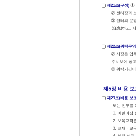
제21조(구성)
①
② 센터장과 
③ 센터의 운
(任免)하고,
제22조(위탁운영
② 시장은 업무
주시보에 공고
③ 위탁기간이
제5장 비용 보
제23조(비용 보조
또는 전부를 
1. 어린이집
2. 보육교직
3. 교재ㆍ교
4. 센터 설