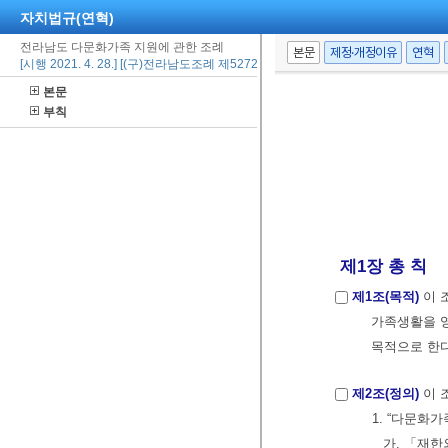
자치법규(연혁)
전라남도 다문화가족 지원에 관한 조례
본문
제정·개정이유
연혁
[시행 2021. 4. 28.] [(구)전라남도조례 제5272호, 2021. 4. 8., 일부개정]
본문
부칙
제1장 총 칙
제1조(목적)
이 
가족생활을 영
목적으로 한다. (
제2조(정의)
이 
1. “다문화
가. 「재