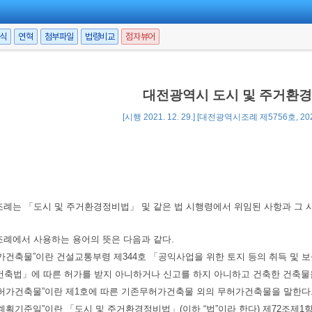
서식
연혁
첨부파일
법령비교
점자뷰어
대전광역시 도시 및 주거환경
[시행 2021. 12. 29.] [대전광역시조례 제5756호, 202
조례는 「도시 및 주거환경정비법」 및 같은 법 시행령에서 위임된 사항과 그 
조례에서 사용하는 용어의 뜻은 다음과 같다.
허가건축물”이란 건설교통부령 제344호 「공익사업을 위한 토지 등의 취득 및 보상
축법」에 따른 허가를 받지 아니하거나 신고를 하지 아니하고 건축한 건축물을
무허가건축물”이란 제1호에 따른 기존무허가건축물 외의 무허가건축물을 말한다
분계획기준일”이란 「도시 및 주거환경정비법」(이하 “법”이라 한다) 제72조제