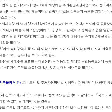
개량사업”이란 법 제23조제1항제1호에 해당하는 주거환경개선사업으로서 정비
도”란 정비구역 면적 1만 제곱미터당 건축되어 있는 건축물의 동수를 말한다. 
동으로 본다.
택건설사업”이란 법 제23조제1항제2호에 해당하는 주거환경개선사업 중 공동주
4조제4항에 따른 자치구청장(이하 “구청장”이라 한다)이 시행하는 사업을 말한
식사업”이란 법 제23조제1항제3호, 같은 조 제2항에 해당하는 주거환경개선
 사업을 말한다.
도율”이란 정비구역내 폭 4미터 이상 도로에 길이 4미터 이상 접한 대지의 건축
다른 도로의 경우에는 폭 6미터로 한다.
세대주”란 세대주를 포함한 세대원(세대주와 동일한 세대별 주민등록표상에 등재
다) 전원이 주택을 소유하고 있지 않은 세대의 세대주를 말한다.
건축물의 범위)
① 「도시 및 주거환경정비법 시행령」(이하 “영”이라 한다) 제
역시 건축 조례」제39조 각 호에서 정하고 있는 면적에 미달되거나 「국토의 
다할 수 없게 된 대지에 있는 건축물
축물을 준공일 기준으로 40년까지 사용하기 위하여 보수·보강하는데 드는 비용