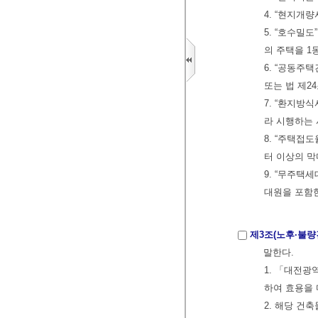
4. “현지
5. “호수밀
의 주택을 1
6. “공동주
또는 법 제2
7. “환지방
라 시행하는
8. “주택접
터 이상의 막
9. “무주택
대원을 포함한
제3조(노후·불량
말한다.
1. 「대전광
하여 효용을 
2. 해당 건