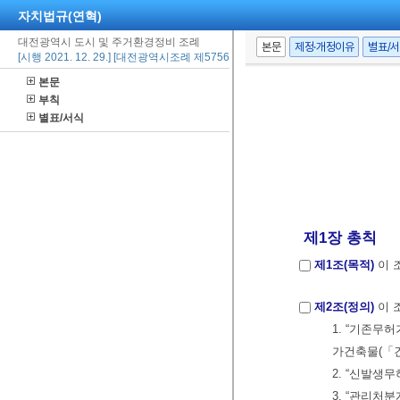
자치법규(연혁)
대전광역시 도시 및 주거환경정비 조례
본문
제정·개정이유
별표/
[시행 2021. 12. 29.] [대전광역시조례 제5756호, 2021. 12. 29., 일부개정]
본문
부칙
별표/서식
제1장 총칙
제1조(목적)
이 
제2조(정의)
이 
1. “기존무
가건축물(「건
2. “신발생
3. “관리처