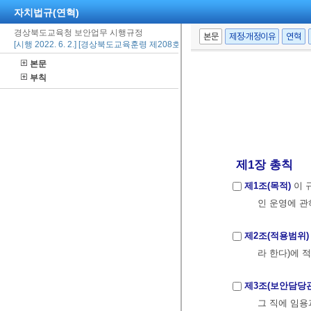
자치법규(연혁)
경상북도교육청 보안업무 시행규정
본문
제정·개정이유
연혁
[시행 2022. 6. 2.] [경상북도교육훈령 제208호, 2022. 6. 2., 일부개정]
본문
부칙
제1장 총칙
제1조(목적)
이 
인 운영에 관
제2조(적용범위)
라 한다)에 
제3조(보안담당관
그 직에 임용