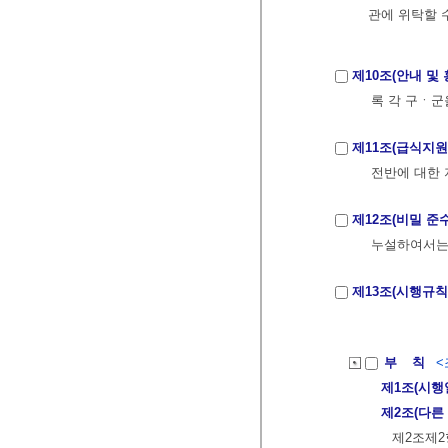
관에 위탁할 
제10조(안내 및 
록 각 구ㆍ군
제11조(급식지원
전반에 대한
제12조(비밀 준
누설하여서는
제13조(시행규칙
부 칙
<
제1조(시행
제2조(다른
제2조제2