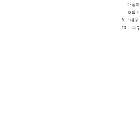
대상아
호를 
8. 「대
10. 「