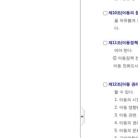
제10조(아동의 
을 자유롭게 
다.
제11조(아동정책
여야 한다.
② 아동정책 
아동 친화도시
제12조(아동 권
할 수 있다.
1. 아동의 
2. 아동 영
3. 아동 관
4. 아동의 
5. 아동의 