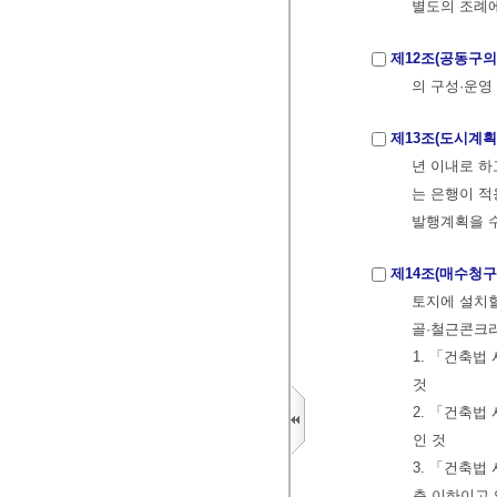
별도의 조례에
제12조(공동구의
의 구성·운영
제13조(도시계
년 이내로 하
는 은행이 적
발행계획을 수
제14조(매수청구
토지에 설치할
골·철근콘크리
1. 「건축법
것
2. 「건축법
인 것
3. 「건축법
층 이하이고 