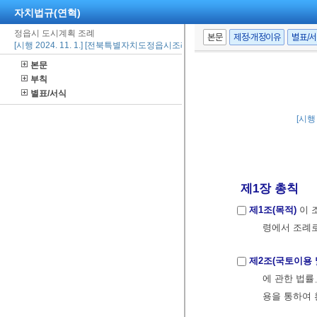
자치법규(연혁)
정읍시 도시계획 조례
본문
제정·개정이유
별표/
[시행 2024. 11. 1.] [전북특별자치도정읍시조례 제2173호, 2024. 11. 1., 일부개정
본문
부칙
별표/서식
[시행 
제1장 총칙
제1조(목적)
이 
령에서 조례로
제2조(국토이용 
에 관한 법률
용을 통하여 