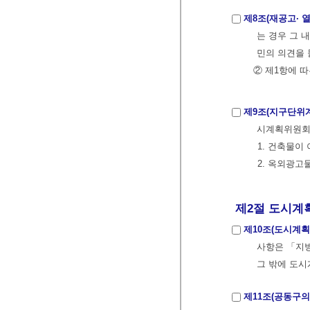
제8조(재공고· 
는 경우 그 
민의 의견을 
② 제1항에 
제9조(지구단위
시계획위원회의
1. 건축물이
2. 옥외광고
제2절 도시계
제10조(도시계획
사항은 「지방
그 밖에 도시
제11조(공동구의