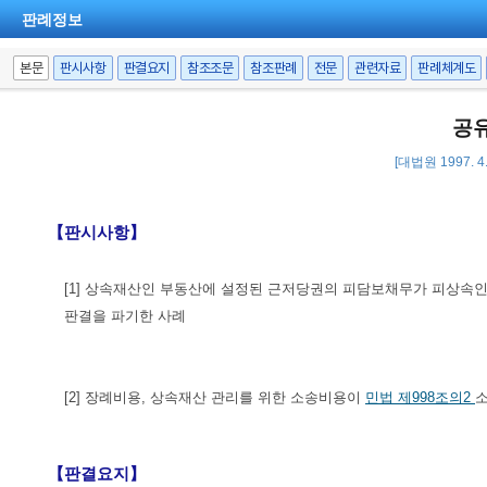
판례정보
본문
판시사항
판결요지
참조조문
참조판례
전문
관련자료
판례체계도
공
[대법원 1997. 4
【판시사항】
[1] 상속재산인 부동산에 설정된 근저당권의 피담보채무가 피상속
판결을 파기한 사례
[2] 장례비용, 상속재산 관리를 위한 소송비용이
민법 제998조의2
【판결요지】