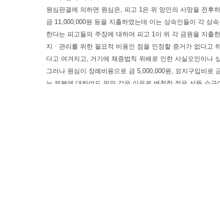
원심판결에 의하면 원심은, 피고 1은 위 망인의 사망을 전후하여
금 11,000,000원 등을 지출하였는데 이는 상속인들이 각
한다는 피고들의 주장에 대하여 피고 1이 위 각 금원을 지출
지ㆍ관리를 위한 필요적 비용인 점을 인정할 증거가 없다고 
다고 여겨지고, 거기에 채증법칙 위배로 인한 사실오인이나 상
그러나 원심이 장례비용으로 금 5,000,000원, 묘지구입비로 금
는 부분에 대하여도 위와 같은 이유로 배척한 점은 선뜻 수긍
상속에 관한 비용은 상속재산 중에서 지급하는 것이고( 민법 제
을 의미한다고 할 것인바, 장례비용은 피상속인이나 상속인의 
비용으로 보는 것이 옳고, 묘지구입비는 장례비용의 일부라고
된다
고 보는 것이 상당하다.
그런데 피고 1은 원심에서 위 망인의 장례비용으로 금 5,000,0
구 (주소 2 생략) 대 3,954㎡ 중 10,000분의 1,985
구소송을 제기하였으므로 이에 응소를 하느라고 그 변호사비용 
여 을 제4호증, 을 제5호증의 1 내지 4 등을 제출하고 있
이상(원고도 위 망인이 사망한 후 묘지에 장사를 지낸 사실을
연 위 망인의 장례비와 묘지구입비용으로 얼마나 소요되었는지,
인지를 심리하고, 또한 위 소외 7의 제소에 대하여 응소하는