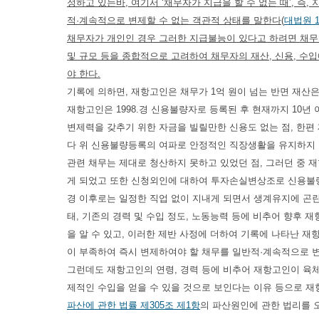
정하고 있는바, 여기서 ‘채무자가 지급을 할 수 없는 때’, 
적·계속적으로 변제할 수 없는 객관적 상태를 말한다
(
대법원 19
채무자가 개인인 경우 그러한 지급불능이 있다고 하려면 채무자의
및 규모 등을 종합적으로 고려하여 채무자의 재산, 신용, 
야 한다.
기록에 의하면, 재항고인은 채무가 1억 원이 넘는 반면 재산
재항고인은 1998.경 신용불량자로 등록된 후 현재까지 10
변제력을 갖추기 위한 자금을 빌릴만한 신용도 없는 점, 한
다 위 신용불량등록의 여파로 안정적인 직장생활을 유지하지 
관련 채무는 제대로 청산하지 못하고 있었던 점, 그러던 중 
게 되었고 또한 신청외인에 대하여 투자손실변상조로 신용불량 관
경 이후로는 일정한 직업 없이 지내게 되면서 생계유지에 곤란
태, 기존의 경력 및 수입 정도, 노동능력 등에 비추어 향후
을 알 수 있고, 이러한 제반 사정에 더하여 기록에 나타난 
이 부족하여 즉시 변제하여야 할 채무를 일반적·계속적으로 변
그런데도 재항고인의 연령, 경력 등에 비추어 재항고인이 육
제적인 수입을 얻을 수 있을 것으로 보인다는 이유 등으로 
파산에 관한 법률 제305조 제1항
의 파산원인에 관한 법리를 