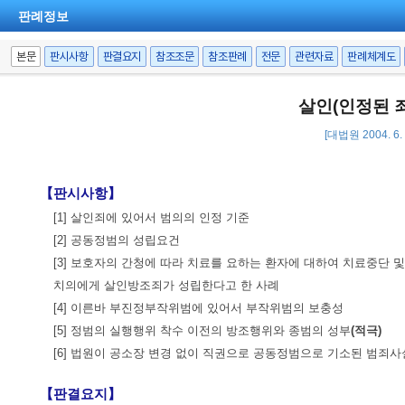
판례정보
본문
판시사항
판결요지
참조조문
참조판례
전문
관련자료
판례체계도
살인(인정된 죄
[대법원 2004. 6
【판시사항】
[1] 살인죄에 있어서 범의의 인정 기준
[2] 공동정범의 성립요건
[3] 보호자의 간청에 따라 치료를 요하는 환자에 대하여 치료중단 
치의에게 살인방조죄가 성립한다고 한 사례
[4] 이른바 부진정부작위범에 있어서 부작위범의 보충성
[5] 정범의 실행행위 착수 이전의 방조행위와 종범의 성부
(적극)
[6] 법원이 공소장 변경 없이 직권으로 공동정범으로 기소된 범죄
【판결요지】