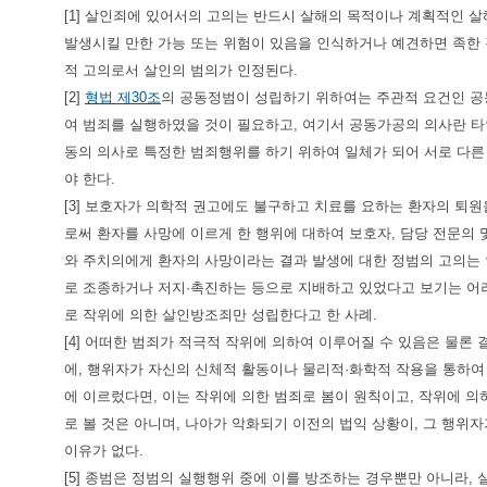
[1] 살인죄에 있어서의 고의는 반드시 살해의 목적이나 계획적인 
발생시킬 만한 가능 또는 위험이 있음을 인식하거나 예견하면 족한 
적 고의로서 살인의 범의가 인정된다.
[2]
형법 제30조
의 공동정범이 성립하기 위하여는 주관적 요건인 공
여 범죄를 실행하였을 것이 필요하고, 여기서 공동가공의 의사란 
동의 의사로 특정한 범죄행위를 하기 위하여 일체가 되어 서로 다른
야 한다.
[3] 보호자가 의학적 권고에도 불구하고 치료를 요하는 환자의 퇴
로써 환자를 사망에 이르게 한 행위에 대하여 보호자, 담당 전문의
와 주치의에게 환자의 사망이라는 결과 발생에 대한 정범의 고의는
로 조종하거나 저지·촉진하는 등으로 지배하고 있었다고 보기는 어
로 작위에 의한 살인방조죄만 성립한다고 한 사례.
[4] 어떠한 범죄가 적극적 작위에 의하여 이루어질 수 있음은 물론
에, 행위자가 자신의 신체적 활동이나 물리적·화학적 작용을 통하
에 이르렀다면, 이는 작위에 의한 범죄로 봄이 원칙이고, 작위에 
로 볼 것은 아니며, 나아가 악화되기 이전의 법익 상황이, 그 행위
이유가 없다.
[5] 종범은 정범의 실행행위 중에 이를 방조하는 경우뿐만 아니라,