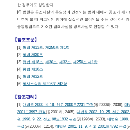
한 경우에도 성립한다.
[6] 법원은 공소사실의 동일성이 인정되는 범위 내에서 공소가 제
비추어 볼 때 피고인의 방어에 실질적인 불이익을 주는 것이 아니라
공동정범으로 기소된 범죄사실을 방조사실로 인정할 수 있다.
【참조조문】
[1]
형법 제13조
,
제250조 제1항
[2]
형법 제30조
[3]
형법 제18조
,
제30조
,
제32조
,
제250조 제1항
[4]
형법 제18조
[5]
형법 제32조
[6]
형사소송법 제298조 제2항
【참조판례】
[1]
대법원 2000. 8. 18. 선고 2000도2231 판결
(공2000하, 2038),
대법
2001도3997 판결
(공2001하, 2405),
대법원 2002. 10. 25. 선고 200
원 1998. 9. 22. 선고 98도1832 판결
(공1998하, 2633),
대법원 1999. 
판결
(공2000상, 1214),
대법원 2001. 11. 9. 선고 2001도4792 판결
(