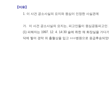
【이유】
1. 이 사건 공소사실의 요지와 원심이 인정한 사실관계
가. 이 사건 공소사실의 요지는, 피고인들이 원심공동피고인 
(1) 피해자는 1997. 12. 4. 14:30 술에 취한 채 화
닥에 찧어 경막 외 출혈상을 입고 ○○○병원으로 응급후송되었
(2) 피해자는 피고인들을 포함한 의료진에 의하여 수술을 받
흡을 할 수 없는 상태에 있었으므로 호흡보조장치를 부착한 채
(3) 피해자의 처 원심공동피고인 1은 여러 차례 피고인 1 
공호흡장치가 없는 집으로 퇴원하게 되면 호흡을 제대로 하지
흡정지로 사망하게 된다는 사실을 명백히 알게 되었음에도, 
으로 살해할 것을 결의하고, 1997. 12. 6. 14:20경과 1
유로 퇴원을 요구하였다.
(4) 피고인들은 피해자를 집으로 퇴원시킬 경우 호흡이 어렵
1이 여러 차례의 설명과 만류에도 불구하고 치료비 등이 없다
라고 하였고, 피고인 1은 1997. 12. 6. 10:00경 피고
동피고인 1에게 피해자가 퇴원하면 사망한다고 설명하면서 퇴