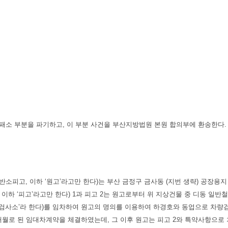
 패소 부분을 파기하고, 이 부분 사건을 부산지방법원 본원 합의부에 환송한다.
소피고, 이하 ‘원고’라고만 한다)는 부산 금정구 금사동 (지번 생략) 공장용지
하 ‘피고’라고만 한다) 1과 피고 2는 원고로부터 위 지상건물 중 디동 일반
사소’라 한다)를 임차하여 원고의 명의를 이용하여 하경호와 동업으로 차량검사소를 
간 30개월로 된 임대차계약을 체결하였는데, 그 이후 원고는 피고 2와 특약사항으로