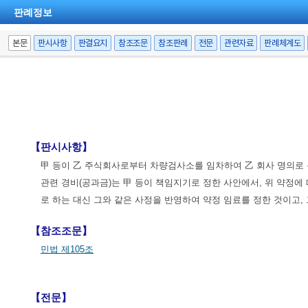
판례정보
본문
판시사항
판결요지
참조조문
참조판례
전문
관련자료
판례체계도
【판시사항】
甲 등이 乙 주식회사로부터 차량검사소를 임차하여 乙 회사 명의로
관련 경비(공과금)는 甲 등이 책임지기로 정한 사안에서, 위 약정
로 하는 대신 그와 같은 사정을 반영하여 약정 임료를 정한 것이고,
【참조조문】
민법 제105조
【전문】