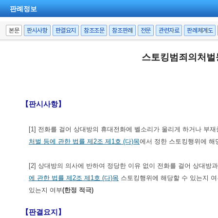
판례정보
본문
판시사항
판결요지
참조조문
참조판례
전문
관련자료
판례체계도
스토킹범죄의처벌
【판시사항】
[1] 전화를 걸어 상대방의 휴대전화에 벨소리가 울리게 하거나 
처벌 등에 관한 법률 제2조 제1호 (다)목
에서 정한 스토킹행위에 해
[2] 상대방의 의사에 반하여 정당한 이유 없이 전화를 걸어 상대
에 관한 법률 제2조 제1호 (다)목
스토킹행위에 해당할 수 있는지 여
있는지 여부
(한정 적극)
【판결요지】