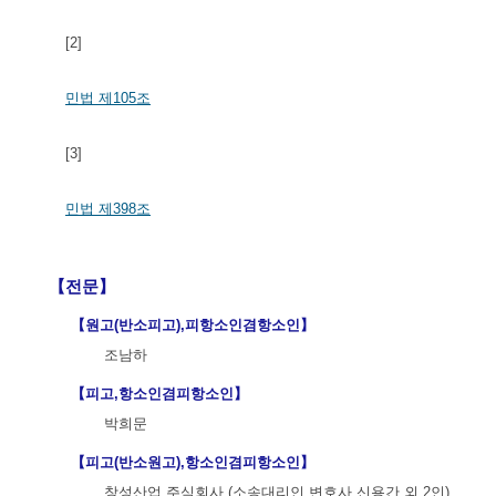
[2]
민법 제105조
[3]
민법 제398조
【전문】
【원고(반소피고),피항소인겸항소인】
조남하
【피고,항소인겸피항소인】
박희문
【피고(반소원고),항소인겸피항소인】
창성산업 주식회사 (소송대리인 변호사 신용간 외 2인)