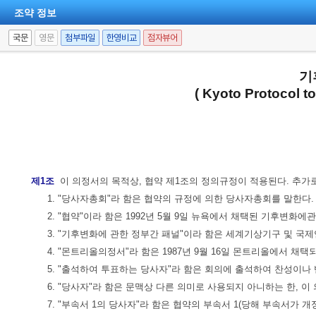
조약 정보
국문
영문
첨부파일
한영비교
점자뷰어
기
( Kyoto Protocol 
제1조
이 의정서의 목적상, 협약 제1조의 정의규정이 적용된다. 추가로
1. "당사자총회"라 함은 협약의 규정에 의한 당사자총회를 말한다.
2. "협약"이라 함은 1992년 5월 9일 뉴욕에서 채택된 기후변
3. "기후변화에 관한 정부간 패널"이라 함은 세계기상기구 및 국
4. "몬트리올의정서"라 함은 1987년 9월 16일 몬트리올에서
5. "출석하여 투표하는 당사자"라 함은 회의에 출석하여 찬성이나
6. "당사자"라 함은 문맥상 다른 의미로 사용되지 아니하는 한, 
7. "부속서 1의 당사자"라 함은 협약의 부속서 1(당해 부속서가