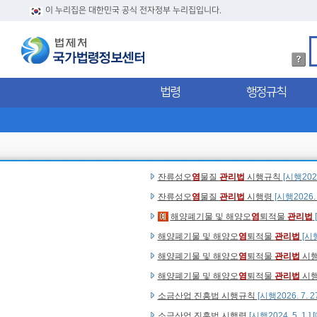
이 누리집은 대한민국 공식 전자정부 누리집입니다.
법
령
검
법령
행정규칙
색
방
법
현행법령 (10건)
상
세
내
잔류성오
염
물질
관리법
[시행2025. 10. 1.
용
잔류성오
염
물질
관리법
시행규칙
[시행202
확
인
잔류성오
염
물질
관리법
시행령
[시행2026. 
해양폐기물 및 해양오
염
퇴적물
관리법
해양폐기물 및 해양오
염
퇴적물
관리법
[시행
해양폐기물 및 해양오
염
퇴적물
관리법
시
해양폐기물 및 해양오
염
퇴적물
관리법
시
소금산업 진흥법 시행규칙
[시행2026. 7. 
소금산업 진흥법 시행령
[시행2024. 5. 1.