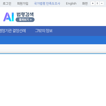
글씨크기확대
글씨크기확대초기화
글씨크기축소
로그인
회원가입
국가법령 만족도조사
English
화면
행정기관 결정선례
그밖의 정보
더보기