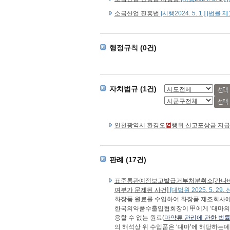
소금산업 진흥법
[시행2024. 5. 1.] [법률 제
행정규칙 (0건)
자치법규 (1건)
선택
선택
인천광역시 환경오
염
행위 신고포상금 지급
판례 (17건)
표준통관예정보고발급거부처분취소[칸나비디올(C
여부가 문제된 사건]
[대법원 2025. 5. 29.
화장품 원료를 수입하여 화장품 제조회사에 납
한국의약품수출입협회장이 甲에게 ‘대마의 성숙
용할 수 없는 원료(
마약류 관리에 관한 법률
의 해석상 위 수입품은 ‘대마’에 해당하는