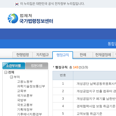
이 누리집은 대한민국 공식 전자정부 누리집입니다.
통합
현행법령
자치법규
판례
헌재결정례
행정규칙
행정규칙
총
143
건(1/3)
전체
번호
부처
고용노동부
1
개성공단 남북공동위원회사
과학기술정보통신부
교육부
2
개성공업지구 반출 컴퓨터 
국가보훈부
3
개성공업지구 폐기물 남한반입
국방부
국토교통부
4
경제협력사업 보험 취급기준
기획재정부
5
교역보험 취급기준
기후에너지환경부