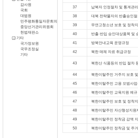
감사원
37
납북자 인정절차 및 통계관리
국회
대법원
38
대북 전략물자의 반출승인절
민주평화통일자문회의
39
무연고청소년 보호 및 정착지
중앙선거관리위원회
헌법재판소
40
반출·반입 승인대상품목 및 
기타
41
방북안내교육 운영규정
국가정보원
국무조정실
42
북한 매체 자료 취급규정
기타
43
북한산 식품등의 반입 절차 
44
북한이탈주민 거주지 보호 및
45
북한이탈주민 고용 모범사업주
46
북한이탈주민 교육지원 예규
47
북한이탈주민 보호 및 정착지
48
북한이탈주민 자산형성지원제
49
북한이탈주민 정착금 감액 
50
북한이탈주민 정착금 및 주거