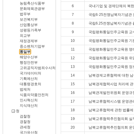
농림축산식품부
6
국내기업 및 경제단체의 북한
문화체육관광부
법무부
7
국립6·25전쟁납북자기념관
보건복지부
8
국립6.25전쟁납북자기념관 
산업통상부
성평등가족부
9
국립평화통일민주교육원 교수
외교부
10
국립평화통일민주교육원 기
재정경제부
중소벤처기업부
11
국립평화통일민주교육원 명예
통일부
해양수산부
12
국립평화통일민주교육원 위
행정안전부
13
국립평화통일민주교육원 정보
고위공직자범죄수사처
국가데이터처
14
남북경제교류협력에 대한 남
기획예산처
대통령경호처
15
남북경제협력사업 처리에 관
법제처
16
남북관계발전위원회 운영규
식품의약품안전처
인사혁신처
17
남북교류협력시스템 운영관
지식재산처
18
남북교류협력에 관한 법률에 
청
검찰청
19
남북교류협력추진협의회 실
경찰청
관세청
20
남북교류협력추진협의회 운
국가유산청