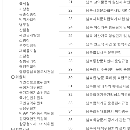
21
남북 교역물품의 원산지 확인
국세청
기상청
22
남북사회문화협력사업 처리에
농촌진흥청
23
남북사회문화협력에 대한 남
방위사업청
병무청
24
남북 이산가족 방문단의 남북
산림청
새만금개발청
25
남북 이산가족 영상편지 및 
소방청
26
남북 인도적 사업 및 협력사
우주항공청
재외동포청
27
남북출입사무 운영규정
조달청
28
남북통합문화센터 운영규정
질병관리청
해양경찰청
29
남북한간 수송장비 운행 승인
행정중심복합도시건설청
위원회
30
남북한 방문 특례 및 북한주
개인정보보호위원회
31
남북한 왕래자의 휴대금지품 
공정거래위원회
국가과학기술위원회
32
남북협력기금관리심의위원회
국가인권위원회
국민권익위원회
33
남북협력기금 운용관리규정
금융위원회
34
남북회담대표단의 북한방문 
방송미디어통신위원회
원자력안전위원회
35
남북회담문서 공개에 관한 
항공철도사고조사위원회
36
납북자 대책위원회의 설치 및
헌법기관