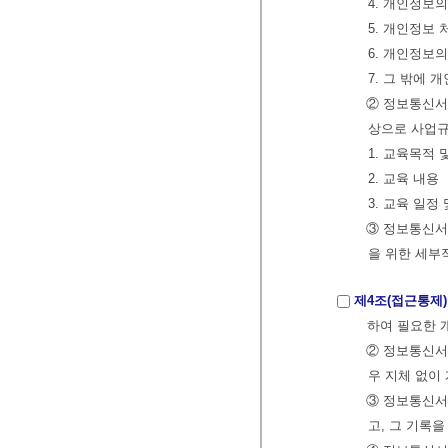
4. 개인정보
5. 개인정보
6. 개인정보
7. 그 밖에
② 정보통신서
상으로 사업규
1. 교육목적 
2. 교육 내용
3. 교육 일정
③ 정보통신서
을 위한 세부
제4조(접근통제)
하여 필요한
② 정보통신서
우 지체 없이
③ 정보통신서
고, 그 기록을