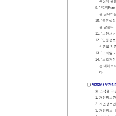
특징에 관
9. "P2P(
을 공유하는
10. "공유
을 말한다.
11. "보안
12. "인증
신원을 검
13. "모바일
14. "보조저장
는 매체로서
다.
제3조(내부관리
호 조직을 구
1. 개인정보
2. 개인정보
3. 개인정보