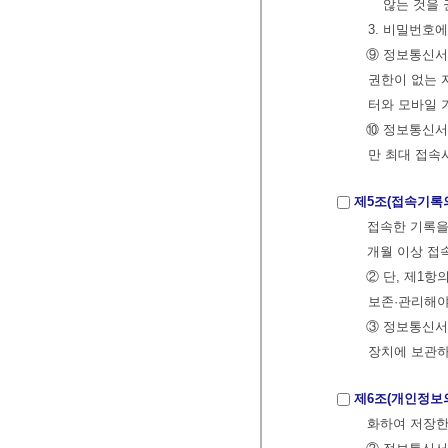
않는 것을
3. 비밀번호
⑨ 정보통신서
권한이 없는 
터와 모바일 
⑩ 정보통신서
만 최대 접속
제5조(접속기록
접속한 기록을
개월 이상 접
② 단, 제1
보존·관리해야
③ 정보통신서
장치에 보관하
제6조(개인정보
화하여 저장한