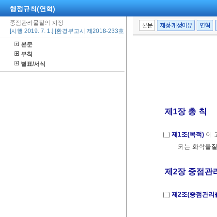
행정규칙(연혁)
중점관리물질의 지정
본문
제정·개정이유
연혁
[시행 2019. 7. 1.] [환경부고시 제2018-233호, 2018. 12. 28., 제정]
본문
부칙
별표/서식
제1장 총 칙
제1조(목적)
이 
되는 화학물질
제2장 중점관리
제2조(중점관리