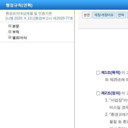
행정규칙(연혁)
환경표지대상제품 및 인증기준
본문
제정·개정이유
연혁
[시행 2020. 4. 13.] [환경부고시 제2020-77호, 2020. 4. 13., 일부개정]
본문
부칙
별표/서식
제1조(목적)
이 
와 제25조에
제2조(정의)
이 
1. "사업장
비스일 경
2. "환경규
물질 등 환