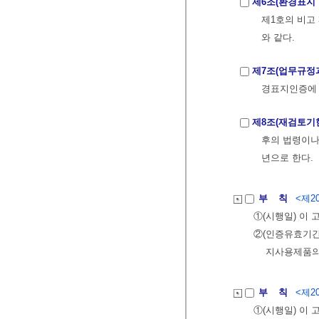
제6조(환경표지
제1호의 비고
와 같다.
제7조(업무규정
경표지인증에 
제8조(재검토기
후의 법령이나
년으로 한다.
부 칙
<제20
①(시행일) 이
②(인증유효기간
지사용제품의
부 칙
<제20
①(시행일) 이