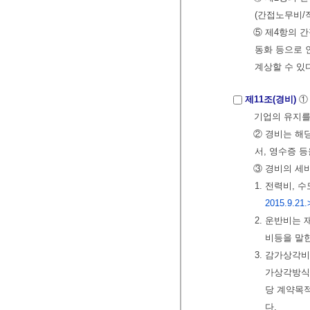
(간접노무비/
⑤ 제4항의 
동화 등으로 
계상할 수 있
제11조(경비)
①
기업의 유지를
② 경비는 해
서, 영수증 
③ 경비의 세
1. 전력비,
2015.9.21.
2. 운반비는
비등을 말
3. 감가상각
가상각방식에
당 계약목
다.