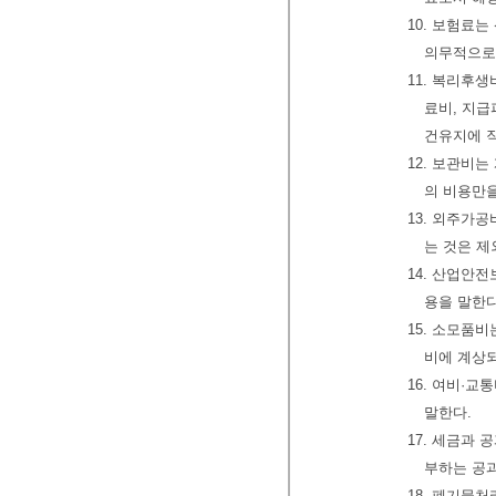
10. 보험료
의무적으로
11. 복리후
료비, 지급
건유지에 
12. 보관비
의 비용만
13. 외주가
는 것은 제
14. 산업안
용을 말한
15. 소모품
비에 계상
16. 여비·
말한다.
17. 세금과
부하는 공
18. 폐기물