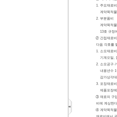
1. 주요재료비
계약목적물
2. 부분품비
계약목적물
13호 규정
② 간접재료비
다음 각호를 
1. 소모재료비
기계오일, 
2. 소모공구·
내용년수 
감가상각대
3. 포장재료비
제품포장에
③ 재료의 구
비에 계상한다
④ 계약목적물
재료비에서 