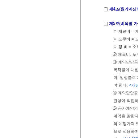
제4조(원가계산
제5조(비목별 
ㅇ 재료비 = 
ㅇ 노무비 = 
ㅇ 경 비 = 
② 재료비, 
③ 계약담당공무
목적물에 대한
며, 일정률로
야 한다.
<개정 
④ 계약담당공
완성에 적합하
⑤ 공사계약의
계약을 말한다
의 예정가격 
으로 적용하며