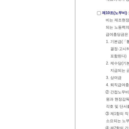
제10조(노무비)
비는 제조현장
되는 노동력의 
급여충당금은 
1. 기본급(
결정·고시
포함된다)
2. 제수당(
지급되는 
3. 상여금
4. 퇴직급여
② 간접노무비
원과 현장감독
각호 및 단서
③ 제1항의 
소요되는 노무
④ 제2항의 