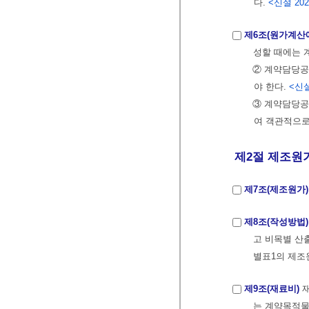
다.
<신설 2020
제6조(원가계산
성할 때에는 
② 계약담당공
야 한다.
<신설 
③ 계약담당공
여 객관적으로
제2절 제조원
제7조(제조원가)
제8조(작성방법)
고 비목별 산
별표1의 제조
제9조(재료비)
재
는 계약목적물