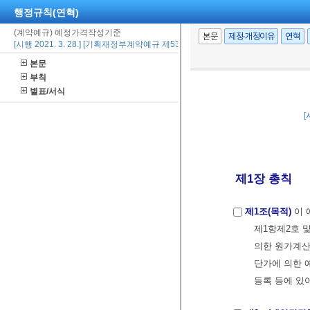
행정규칙(연혁)
(계약예규) 예정가격작성기준
본문
제정·개정이유
연혁
[시행 2021. 3. 28.] [기획재정부계약예규 제534호, 2020. 12. 28., 일부개정]
본문
부칙
별표/서식
[
제1장 총칙
제1조(목적)
이 
제1항제2호 
의한 원가계산
단가에 의한 
등록 등에 있