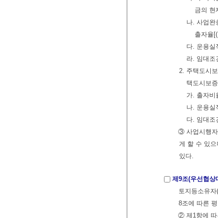
금의 현
나. 사업완
출자율[
다. 운용실
라. 임대조
2. 주택도시
택도시보증
가. 출자비
나. 운용실
다. 임대조
③ 사업시행자
게 할 수 있
있다.
제9조(우선협상
토지등소유자(
8조에 따른 
② 제1항에 따