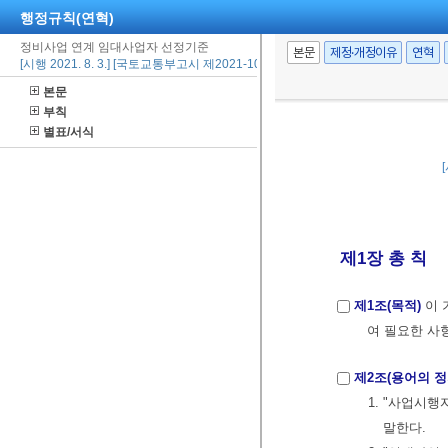
행정규칙(연혁)
정비사업 연계 임대사업자 선정기준
본문
제정·개정이유
연혁
[시행 2021. 8. 3.] [국토교통부고시 제2021-1002호, 2021. 8. 3., 일부개정]
본문
부칙
별표/서식
제1장 총 칙
제1조(목적)
이 
여 필요한 사
제2조(용어의 정
1. "사업시
말한다.