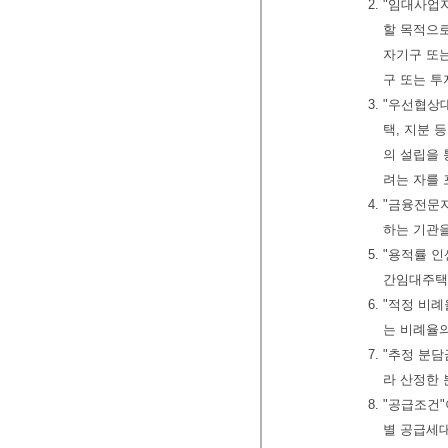
2. "임대사
할 목적으
자기구 또
구 또는 투
3. "우선협
택, 지분 
의 설립을
려는 자를 
4. "금융전
하는 기관
5. "용적률
간임대주택
6. "적정 
는 비례율의
7. "추정 
라 산정한
8. "공급조
별 공급세대