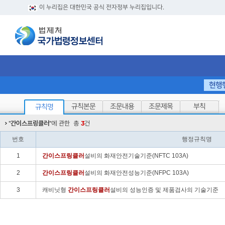
이 누리집은 대한민국 공식 전자정부 누리집입니다.
현행
규칙본문
조문내용
조문제목
부칙
규칙명
"
간이스프링클러
"에 관한
총
3
건
번호
행정규칙명
1
간이
스프링클러
설비의 화재안전기술기준(NFTC 103A)
2
간이
스프링클러
설비의 화재안전성능기준(NFPC 103A)
3
캐비닛형
간이
스프링클러
설비의 성능인증 및 제품검사의 기술기준