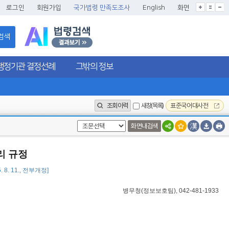
글씨크기확대
글씨크기확대초기화
글씨크기축소
로그인
회원가입
국가법령 만족도조사
English
화면
검색
행정기관 결정선례
그밖의 정보
조회이력
새창(목록)
표준국어대사전
화면내검색
리 규정
. 8. 11., 전부개정]
병무청(정보보호팀), 042-481-1933