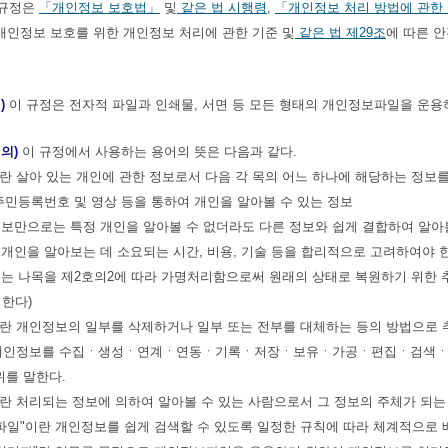
 규정은
「개인정보 보호법」
및
같은 법 시행령
,
「개인정보 처리 방법에 관한
개인정보 보호를 위한 개인정보 처리에 관한 기준 및
같은 법
제29조
에 따른 
)
이 규정은 전자적 파일과 인쇄물, 서면 등 모든 형태의 개인정보파일을 운
의)
이 규정에서 사용하는 용어의 뜻은 다음과 같다.
보"란 살아 있는 개인에 관한 정보로서 다음 각 목의 어느 하나에 해당하는 정보
 주민등록번호 및 영상 등을 통하여 개인을 알아볼 수 있는 정보
정보만으로는 특정 개인을 알아볼 수 없더라도 다른 정보와 쉽게 결합하여 알아볼
 개인을 알아보는 데 소요되는 시간, 비용, 기술 등을 합리적으로 고려하여야 
또는 나목을 제2호의2에 따라 가명처리함으로써 원래의 상태로 복원하기 위한 
 한다)
리"란 개인정보의 일부를 삭제하거나 일부 또는 전부를 대체하는 등의 방법으로
"란 개인정보를 수집ㆍ생성ㆍ연계ㆍ연동ㆍ기록ㆍ저장ㆍ보유ㆍ가공ㆍ편집ㆍ검색ㆍ출
위를 말한다.
체"란 처리되는 정보에 의하여 알아볼 수 있는 사람으로서 그 정보의 주체가 되는
보파일"이란 개인정보를 쉽게 검색할 수 있도록 일정한 규칙에 따라 체계적으로