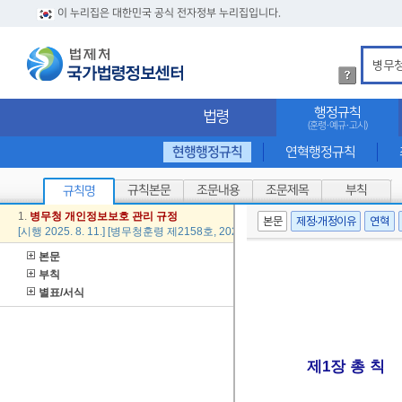
이 누리집은 대한민국 공식 전자정부 누리집입니다.
법
령
검
행정규칙
법령
색
(훈령·예규·고시)
방
법
현행행정규칙
연혁행정규칙
상
세
규칙본문
조문내용
조문제목
부칙
규칙명
내
용
1.
병무청
개인
정보
보호
관리
규정
본문
제정·개정이유
연혁
확
[시행 2025. 8. 11.] [병무청훈령 제2158호, 2025. 8. 11., 전부개정]
인
본문
부칙
별표/서식
제1장 총 칙