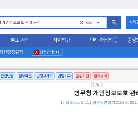
상세
별표·서식
자치법규
판례·해석례등
중앙
최신행정규칙
행정규칙안내
관련법령
첨부파일
법령체계도
법령비교
음성지원
점자뷰어
병무청 개인정보보호 관
[시행 2025. 8. 11.] [병무청훈령 제2158호, 2025