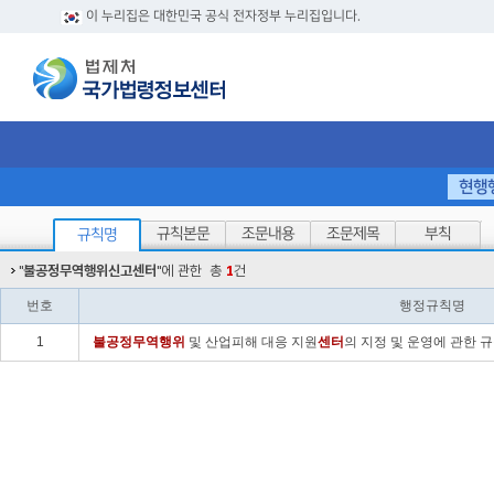
이 누리집은 대한민국 공식 전자정부 누리집입니다.
현행
규칙본문
조문내용
조문제목
부칙
규칙명
"
불공정무역행위신고센터
"에 관한
총
1
건
번호
행정규칙명
1
불공정
무역
행위
및 산업피해 대응 지원
센터
의 지정 및 운영에 관한 