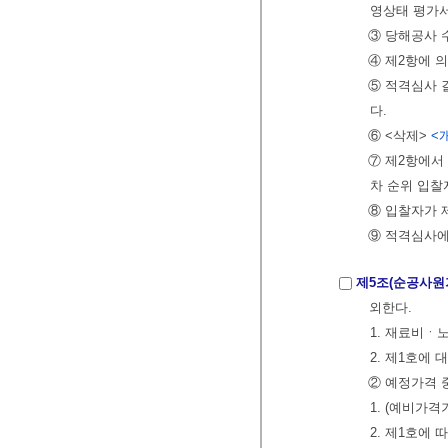
영상태 평가서
③ 당해공사 
④ 제2항에 
⑤ 적격심사 
다.
⑥ <삭제>
<개
⑦ 제2항에서
차 순위 입찰
⑧ 입찰자가 
⑨ 적격심사에
제5조(순공사원
외한다.
1. 재료비
2. 제1호에
② 예정가격 
1. (예비가
2. 제1호에