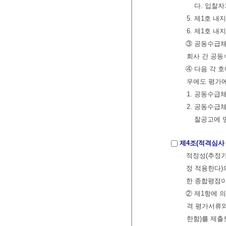
다. 입찰
5. 제1호 
6. 제1호 
③ 공동수급체
회사 간 공
④ 다음 각 
우에도 평가
1. 공동수급
2. 공동수급
찰공고에 명
제4조(적격심사
적정성(추정가격
정 적용한다)
한 종합평점이
② 제1항에 
격 평가서류와
한함)를 제출