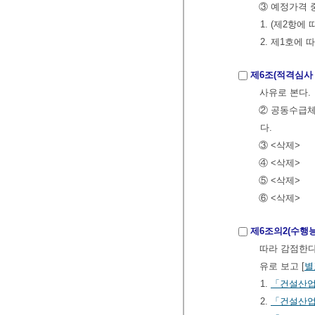
③ 예정가격 
1. (제2항에 
2. 제1호에
제6조(적격심사 
사유로 본다.
② 공동수급체
다.
③ <삭제>
④ <삭제>
⑤ <삭제>
⑥ <삭제>
제6조의2(수행능
따라 감점한다
유로 보고 [
별
1.
「건설산업
2.
「건설산업