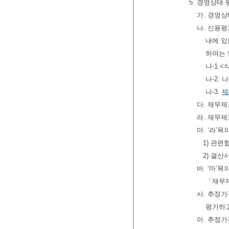
5. 경영상태
가. 경영
나. 신용
내에 있
하여는 
나-1.<
나-2.
나-3.
제
다. 재무
라. 재무제
마. ‘라’
1) 관련
2) 결산
바. ‘마’
「재무제
사. 추정
평가하고
아. 추정가