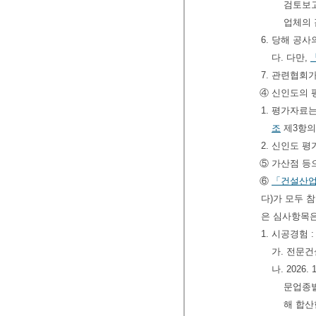
검토보고
업체의 
6. 당해 공
다. 다만,
7. 관련협회
④ 신인도의 
1. 평가자료
조
제3항의
2. 신인도 
⑤ 가산점 등
⑥
「건설산
다)가 모두 
은 심사항목은
1. 시공경험
가. 전문
나. 202
문업종별
해 합산