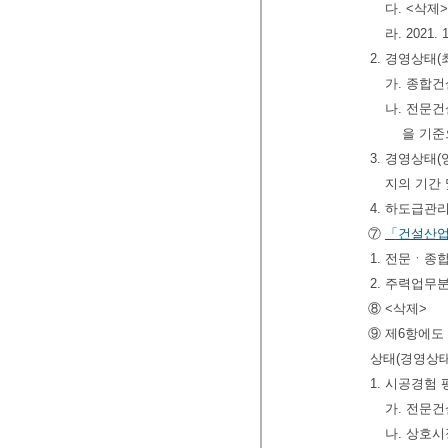
다. <삭제
라. 202
2. 경영상태
가. 종합
나. 전문
을 기준
3. 경영상태
지의 기간 및
4. 하도급관리
⑦
「건설산
1. 전문ㆍ
2. 주력업무
⑧ <삭제>
⑨ 제6항에도
상태(경영상태
1. 시공경험
가. 전문
나. 상호