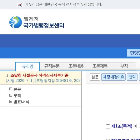
이 누리집은 대한민국 공식 전자정부 누리집입니다.
현행
규칙본문
조문내용
조문제목
부칙
규칙명
1.
조달청
시설
공사
적격
심사
세부
기준
본문
제정·개정이유
연혁
[시행 2026. 7. 1.] [조달청지침 제6481호, 2026. 6. 26., 일부개정]
본문
부칙
별표/서식
제1조(목적)
이 