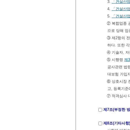
3.
「건설산업
4.
「건설산업
5.
「건설산업
② 복합업종 
으로 당해 업
③ 제2항의 
하다. 또한 
④ 기술자, 
⑤ 시행령
제
공사관련 법령
대보험 가입자
⑥ 상호시장 
고, 등록기준
⑦ 적격심사 
제7조(부정한 
제8조(기타사항