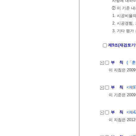
사항에 대하여
② 이 기준 
1. 시공비율
2. 시공경험
3. 기타 평
제9조(재검토기
부 칙
(「훈
이 지침은 200
부 칙
<제97
이 기준은 200
부 칙
<제42
이 지침은 201