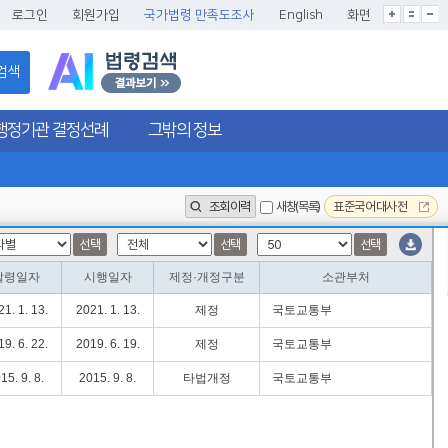
글씨크기확대
글씨크기확대초기화
글씨크기축소
로그인
회원가입
국가법령 만족도조사
English
화면
검색
행정기관 결정선례
그밖의 정보
조회이력
새창(목록)
표준국어대사전
선택
선택
선택
발령일자
시행일자
제정·개정구분
소관부처
1. 1. 13.
2021. 1. 13.
제정
국토교통부
9. 6. 22.
2019. 6. 19.
제정
국토교통부
15. 9. 8.
2015. 9. 8.
타법개정
국토교통부