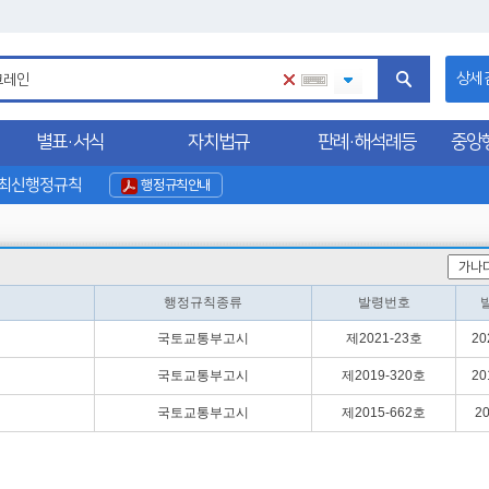
상세
별표·서식
자치법규
판례·해석례등
중앙
최신행정규칙
행정규칙안내
행정규칙종류
발령번호
국토교통부고시
제2021-23호
202
국토교통부고시
제2019-320호
201
국토교통부고시
제2015-662호
20