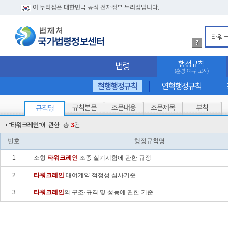
이 누리집은 대한민국 공식 전자정부 누리집입니다.
법
령
검
행정규칙
법령
색
(훈령·예규·고시)
방
법
현행행정규칙
연혁행정규칙
상
세
규칙본문
조문내용
조문제목
부칙
규칙명
내
용
"
타워크레인
"에 관한
총
3
건
확
인
번호
행정규칙명
1
소형
타워
크레인
조종 실기시험에 관한 규정
2
타워
크레인
대여계약 적정성 심사기준
3
타워
크레인
의 구조·규격 및 성능에 관한 기준