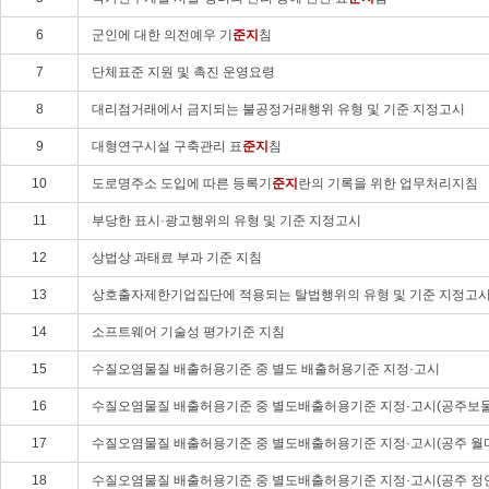
6
군인에 대한 의전예우 기
준지
침
7
단체표준 지원 및 촉진 운영요령
8
대리점거래에서 금지되는 불공정거래행위 유형 및 기준 지정고시
9
대형연구시설 구축관리 표
준지
침
10
도로명주소 도입에 따른 등록기
준지
란의 기록을 위한 업무처리지침
11
부당한 표시·광고행위의 유형 및 기준 지정고시
12
상법상 과태료 부과 기준 지침
13
상호출자제한기업집단에 적용되는 탈법행위의 유형 및 기준 지정고
14
소프트웨어 기술성 평가기준 지침
15
수질오염물질 배출허용기준 중 별도 배출허용기준 지정·고시
16
수질오염물질 배출허용기준 중 별도배출허용기준 지정·고시(공주보
17
수질오염물질 배출허용기준 중 별도배출허용기준 지정·고시(공주 월미
18
수질오염물질 배출허용기준 중 별도배출허용기준 지정·고시(공주 정안