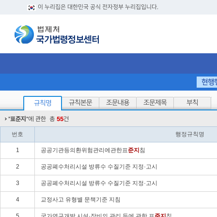
이 누리집은 대한민국 공식 전자정부 누리집입니다.
현행
규칙본문
조문내용
조문제목
부칙
규칙명
"
표준지
"에 관한
총
55
건
번호
행정규칙명
1
공공기관등의환위험관리에관한표
준지
침
2
공공폐수처리시설 방류수 수질기준 지정·고시
3
공공폐수처리시설 방류수 수질기준 지정·고시
4
교정사고 유형별 문책기준 지침
5
국가연구개발 시설·장비의 관리 등에 관한 표
준지
침