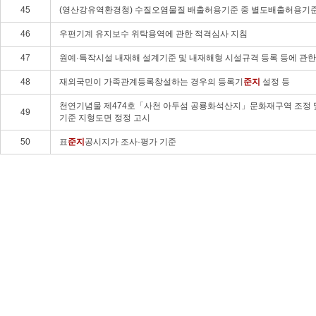
45
(영산강유역환경청) 수질오염물질 배출허용기준 중 별도배출허용기준
46
우편기계 유지보수 위탁용역에 관한 적격심사 지침
47
원예·특작시설 내재해 설계기준 및 내재해형 시설규격 등록 등에 관한
48
재외국민이 가족관계등록창설하는 경우의 등록기
준지
설정 등
천연기념물 제474호「사천 아두섬 공룡화석산지」문화재구역 조정 
49
기준 지형도면 정정 고시
50
표
준지
공시지가 조사·평가 기준