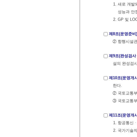
1. 새로 개
성능과 안
2. GP 및
제8조(운영준비
② 항행시설
제9조(완성검사 
설의 완성검사
제10조(운영개시
한다.
② 국토교통부
③ 국토교통부
제11조(운영개
1. 항공통신
2. 국가기술