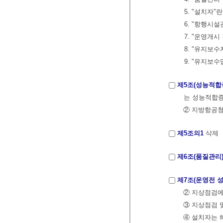
5. "설치자
6. "항행시
7. "운영개
8. "유지보
9. "유지보
제5조(성능적합
는 성능적합증
② 지방항공청
제5조의1
삭제
제6조(품질관리
제7조(운영전 
② 지상점검에
③ 지상점검 
④ 설치자는 