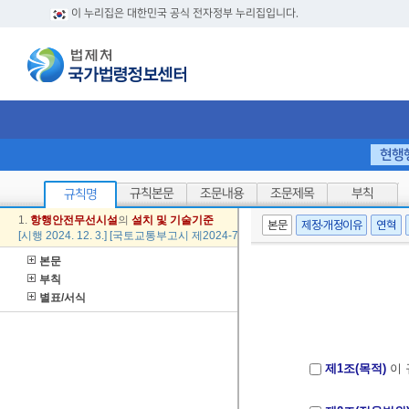
이 누리집은 대한민국 공식 전자정부 누리집입니다.
현행
규칙본문
조문내용
조문제목
부칙
규칙명
1.
항행
안전
무선
시설
의
설치
및
기술
기준
본문
제정·개정이유
연혁
[시행 2024. 12. 3.] [국토교통부고시 제2024-710호, 2024. 12. 3., 일부개정]
본문
부칙
별표/서식
제1조(목적)
이