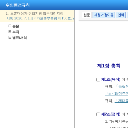
위임행정규칙
1. 보훈대상자 취업지원 업무처리지침
본문
제정·개정이유
연혁
[시행 2026. 7. 1.] [국가보훈부훈령 제156호, 2026. 6. 23., 일부개정]
본문
부칙
별표/서식
제1장 총칙
제1조(목적)
이 
규칙,
「독립
「5ㆍ18민주
규칙,
「제대
제2조(정의)
이 
1. "등록기