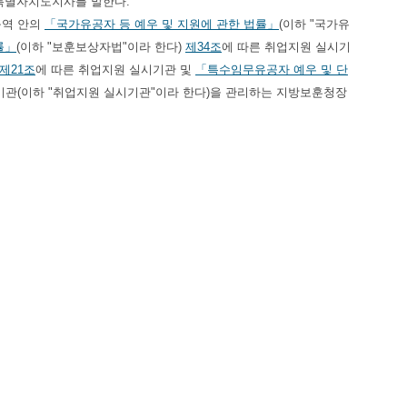
특별자치도지사를 말한다.
구역 안의
「국가유공자 등 예우 및 지원에 관한 법률」
(이하 "국가유
률」
(이하 "보훈보상자법"이라 한다)
제34조
에 따른 취업지원 실시기
제21조
에 따른 취업지원 실시기관 및
「특수임무유공자 예우 및 단
기관(이하 "취업지원 실시기관"이라 한다)을 관리하는 지방보훈청장
5ㆍ18유공자법
제23조제1항
및
특수임무유공자법
제21조제1항
의 국
제21조제2호
ㆍ제3호 및
특수임무유공자법
제20조제2호
ㆍ제3호에
(지)청장이 관리한다. 다만, 업체등에 지점이 있는 경우에는 다음
상인 경우에는 그 본점과 지점의 소재지 관할 보훈(지)청장이 각각 관
모든 지점을 합하여 관리한다.
다. 다만, 지점이 기준이상인 경우 지점 소재지 관할 보훈(지)청장