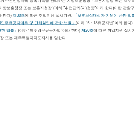
한다) 추천신청자의 등록기록을 관리하는 지방보훈청장ㆍ보훈지청장 또는 제주
리 지방보훈청장 또는 보훈지청장"(이하 "취업관리(지)청장"이라 한다)이란 관할
 한다)
제30조
에 따른 취업지원 실시기관,
「보훈보상대상자 지원에 관한 법
8민주유공자예우 및 단체설립에 관한 법률」
(이하 "5ㆍ18유공자법"이라 한다)
관한 법률」
(이하 "특수임무유공자법"이라 한다)
제20조
에 따른 취업지원 실시
장 또는 제주특별자치도지사를 말한다.
 실시기관 관리
 실시기관 관리)
①
국가유공자법
제32조제1항
,
보훈보상자법
제37조제1항
, 
대하여는 임용권이 있는 기관의 소재지를 관할하는 보훈(지)청장이 관리한다.
자법
제30조제2호
ㆍ제3호,
보훈보상자법
제34조제2호
ㆍ제3호, 5ㆍ18유공자법
지원 실시기관(이하 "업체등"이라 한다)에 대하여는 그 소재지를 관할하는 보훈
 관리한다.
취업지원 실시기관 기준(이하 "기준"이라 한다) 이상인 경우로서 지점이 기준 이
점이 기준미만인 경우에는 본점 소재지 관할 보훈(지)청장이 본점과 기준미만 
기준미만인 경우에는 본점 소재지 관할 보훈(지)청장이 모든 지점을 합하여 관리한