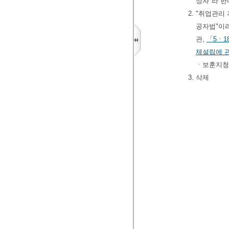
상자"라 
2. "취업관
공자법"이라
관,
「5ㆍ1
체설립에 
ㆍ보훈지청
3. 삭제
제2장 취업지원
제3조(취업지원
가기관 등에 
②
국가유공
해당하는 취업
각 호와 같이
1. 본점이 
리하며, 지
2. 본점이 