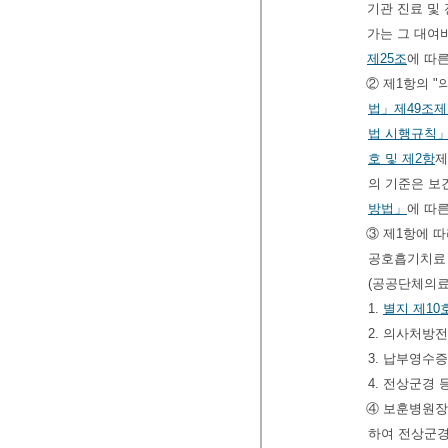
기관 진료 및
가는 그 대여
제25조
에 따
② 제1항의 
법」
제49조제
법 시행규칙
호 및 제2항
제
의 기준은 보
방법」
에 따
③ 제1항에 
공호흡기치료 
(공공단체의료
1.
별지 제10
2. 의사처방전
3. 납부영수증
4. 전상군경
④ 보훈병원장
하여 전상군경