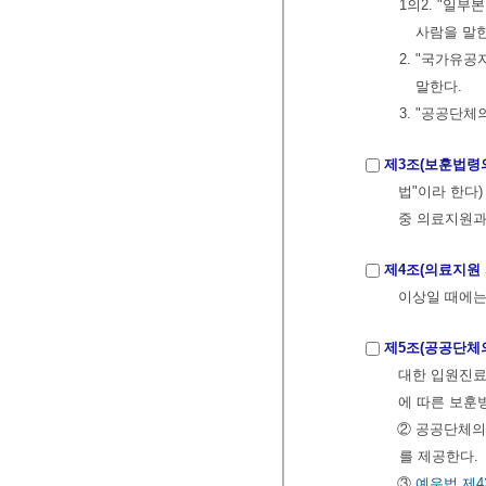
1의2. "일
사람을 말
2. "국가유
말한다.
3. "공공단
제3조(보훈법령
법"이라 한다)
중 의료지원과
제4조(의료지원 
이상일 때에는
제5조(공공단체
대한 입원진료
에 따른 보훈
② 공공단체의
를 제공한다.
③
예우법
제4