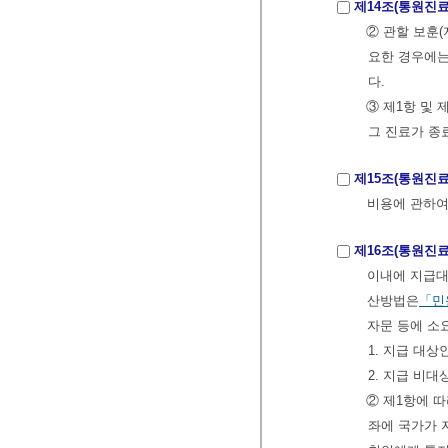
제14조(통원진료
② 관할 보훈
요한 경우에는
다.
③ 제1항 및
그 진료가 종
제15조(통원진
비용에 관하
제16조(통원진료
이내에 지급대
산방법은
「민
자문 등에 소
1. 지급 대
2. 지급 비대
② 제1항에 
좌에 국가가