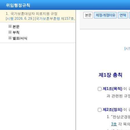
위임행정규칙
1. 국가보훈대상자 의료지원 규정
본문
제정·개정이유
연혁
[시행 2026. 6. 29.] [국가보훈부훈령 제157호, 2026. 6. 29., 일부개정]
본문
부칙
별표/서식
[시
제1장 총칙
제1조(목적)
이 
과 관련된 규
제2조(정의)
이 
1. "전상군경
3호
각 목의