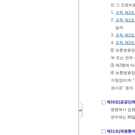
만 그 진료비
1.
규칙
제2조
2.
규칙
제2조
달자
3.
규칙
제2조
4.
규칙
제2조
② 보훈병원장
부 또는 전부
③ 제2항에 
④ 보훈병원장
지청장(이하 
검사표" 등의
제10조(공공단
병원에서 입원
경우에는 90일
제11조(재원환자