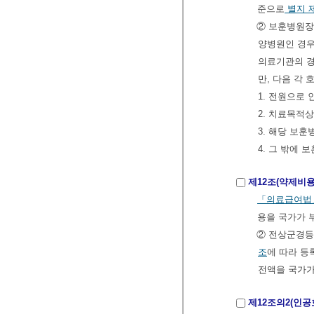
준으로
별지 
② 보훈병원장
양병원인 경우
의료기관의 경
만, 다음 각
1. 전원으로
2. 치료목적
3. 해당 보
4. 그 밖에
제12조(약제비용
「의료급여법
용을 국가가 
② 전상군경등
조
에 따라 등
전액을 국가가
제12조의2(인