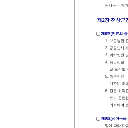
해서는 국가가
제2장 전상군경
제8조(진료의 종
1. 보훈병원
2. 공공단체
3. 위탁병원
4. 응급진료
을 보전할
5. 통원진료 
기관(보훈
6. 전문 위
료가 곤란
의뢰하여 
제9조(상이등급 
정에 따라 다