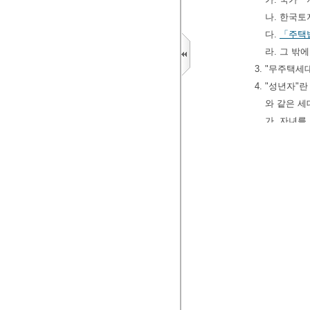
나. 한국
다.
「주택
라. 그 밖
3. "무주택
4. "성년자"
와 같은 세
가. 자녀를
나. 직계존
5. "세대"
을 말한다.
가. 주택 
나. 주택 
다. 주택 
급 신청
라. 주택 
별 주민
마. 주택 