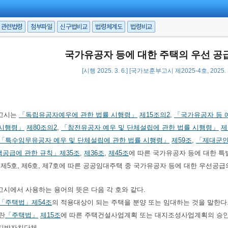
관련법령
첨부파일
신구법비교
법령체계도
법령비교
국가유공자 등에 대한 주택의 우선 공
[시행 2025. 3. 6.] [국가보훈부고시 제2025-4호, 2025. 
고시는
「독립유공자예우에 관한 법률 시행령」
제15조의2
,
「국가유공자 등 
 시행령」
제80조의2
,
「참전유공자 예우 및 단체설립에 관한 법률 시행령」
제
「특수임무유공자 예우 및 단체설립에 관한 법률 시행령」
제59조
,
「제대군인
택공급에 관한 규칙」
제35조
,
제36조
,
제45조
에 따른 국가유공자 등에 대한 특
호, 제5호, 제6호, 제7호에 따른 공공임대주택 중 국가유공자 등에 대한 우선
고시에서 사용하는 용어의 뜻은 다음 각 호와 같다.
「주택법」
제54조
의 적용대상이 되는 주택을 분양 또는 임대하는 것을 말한다
"란
「주택법」
제15조
에 따른 주택건설사업계획 또는 대지조성사업계획의 승인을
ㆍ지방자치단체