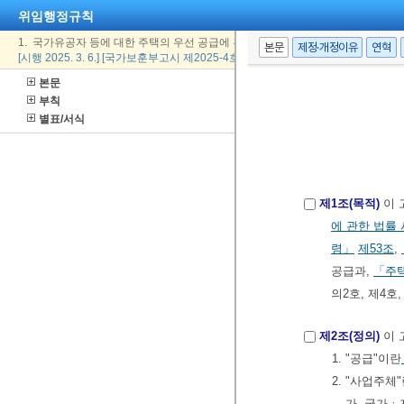
위임행정규칙
1. 국가유공자 등에 대한 주택의 우선 공급에 관한 기준
본문
제정·개정이유
연혁
[시행 2025. 3. 6.] [국가보훈부고시 제2025-4호, 2025. 3. 6., 일부개정]
본문
부칙
별표/서식
제1조(목적)
이 
에 관한 법률
령」
제53조
,
공급과,
「주
의2호, 제4
제2조(정의)
이 
1. "공급"이란
2. "사업주체
가. 국가