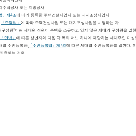
토지주택공사 또는 지방공사
법」
제4조
에 따라 등록한 주택건설사업자 또는 대지조성사업자
에
「주택법」
에 따라 주택건설사업 또는 대지조성사업을 시행하는 자
세대구성원"이란 세대원 전원이 주택을 소유하고 있지 않은 세대의 구성원을 말
란
「민법」
에 따른 성년자와 다음 각 목의 어느 하나에 해당하는 세대주인 미성
대별 주민등록표(
「주민등록법」
제7조
에 따른 세대별 주민등록표를 말한다. 
 양육하는 경우
속의 사망, 실종선고 및 행방불명 등으로 형제자매를 부양하는 경우
란 다음 각 목의 사람(이하 "세대원"이라 한다)으로 구성된 집단(주택 우선 공급
우선 공급 신청자
우선 공급 신청자의 배우자
우선 공급 신청자의 직계존속(주택 우선 공급 신청자의 배우자의 직계존속을 포함
자의 배우자와 같은 세대별 주민등록표에 함께 등재되어 있는 사람
우선 공급 신청자의 직계비속(직계비속의 배우자를 포함한다. 이하 같다)으로서
등록표에 함께 등재되어 있는 사람
우선 공급 신청자의 배우자의 직계비속으로서 주택 우선 공급 신청자와 세대별