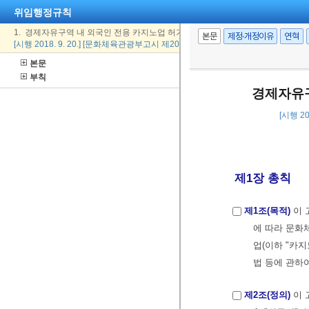
위임행정규칙
1. 경제자유구역 내 외국인 전용 카지노업 허가 사전심사 지침
본문
제정·개정이유
연혁
[시행 2018. 9. 20.] [문화체육관광부고시 제2018-34호, 2018. 9. 20., 일부개정]
본문
부칙
경제자유구
[시행 20
제1장 총칙
제1조(목적)
이 
에 따라 문
업(이하 "카
법 등에 관하
제2조(정의)
이 