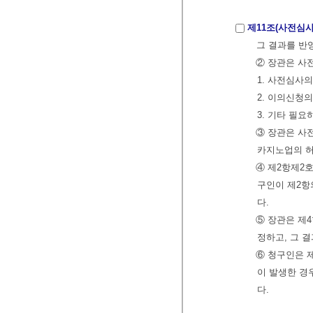
제11조(사전심사
그 결과를 반
② 장관은 사
1. 사전심사
2. 이의신청
3. 기타 필
③ 장관은 사
카지노업의 허
④ 제2항제2
구인이 제2항
다.
⑤ 장관은 제
정하고, 그 
⑥ 청구인은 
이 발생한 경
다.