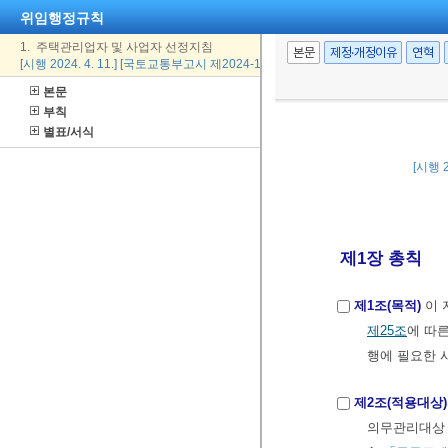
위임행정규칙
1. 주택관리업자 및 사업자 선정지침
본문
제정·개정이유
연혁
[시행 2024. 4. 11.] [국토교통부고시 제2024-196호, 2024. 4. 11., 일부개정]
본문
부칙
별표/서식
[시행 2
제1장 총칙
제1조(목적)
이 
제25조
에 따
행에 필요한 
제2조(적용대상)
의무관리대상 