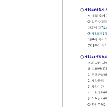
제10조(낙찰자 
서 개찰 후에
② 입주자대표
가운데
제7조
③
제7조제3항
계인이 참석한
관계인이 참석
제11조(선정결과
조
에 따른 사
을 포함한다)
1. 주택관리
2. 계약금액
3. 계약기간
4. 수의계약
5. 적격심사인
② 관리주체는