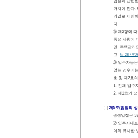
입찰과 관련한
거쳐야 한다.
의결로 제안
다.
⑤ 제3항에 
중요 사항에
만, 주택관리
고,
법
제7조
⑥ 입주자등은
없는 경우에는
호 및 제2호
1. 전체 입
2. 제1호의
제5조(입찰의 성
경쟁입찰은 3
② 입주자대표
이와 유사한 