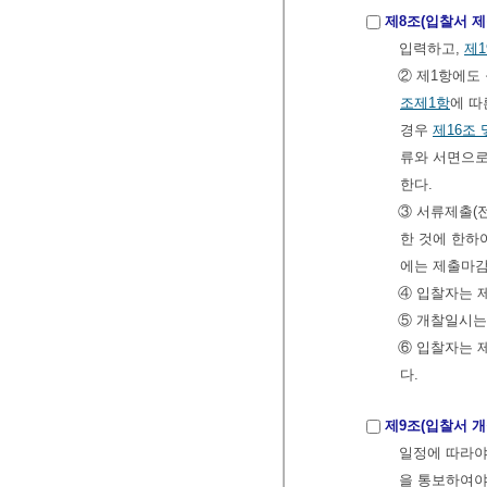
제8조(입찰서 제
입력하고,
제1
② 제1항에도
조제1항
에 따
경우
제16조 
류와 서면으로
한다.
③ 서류제출(
한 것에 한하
에는 제출마감
④ 입찰자는 
⑤ 개찰일시는
⑥ 입찰자는 
다.
제9조(입찰서 개
일정에 따라야
을 통보하여야