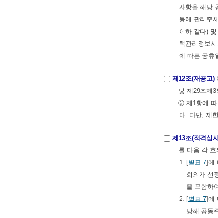
사항을 해당 
통해 관리주체
이하 같다) 
택관리정보시
에 따른 공휴
제12조(재공고)
및 제29조제3
② 제1항에 
다. 다만, 
제13조(적격심사
를 다음 각 
1. [
별표 7
]에
회의가 선정
을 포함하여
2. [
별표 7
]에
당해 공동