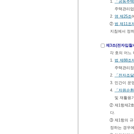
1.
「공동주택
주택관리업
2.
영
제25조
②
법
제11조
지침에서 정하
제3조(전자입찰
각 호의 어느
1.
법
제88조
주택관리정
2.
「전자조달
3. 민간이 
4.
「자원순환
및 재활용가
② 제1항제2
다.
③ 제1항의 
정하는 경우에