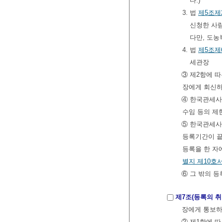
다.)
3. 법
제5조제
신청한 사람
다만, 도
4. 법
제5조제
세관장
③ 제2항에 
장에게 회신하
④ 한국관세
수임 등의 제
⑤ 한국관세
등록기간이 끝
등록을 한 자
별지 제10호
⑥ 그 밖의 
제7조(등록의 취
장에게 통보하
② 제1항에 