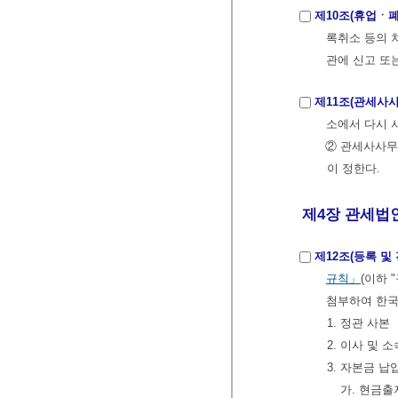
제10조(휴업ㆍ폐
록취소 등의 
관에 신고 또
제11조(관세사
소에서 다시 
② 관세사사무
이 정한다.
제4장 관세법
제12조(등록 및
규칙」
(이하 
첨부하여 한
1. 정관 사본
2. 이사 및
3. 자본금 
가. 현금출