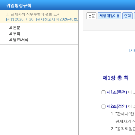
위임행정규칙
1. 관세사의 직무수행에 관한 고시
본문
제정·개정이유
연혁
[시행 2026. 7. 20.] [관세청고시 제2026-48호, 2026. 7. 20., 일부개정]
본문
부칙
별표/서식
[시
제1장 총 칙
제1조(목적)
이 
제2조(정의)
이 
1. "관세사"
관세사의 
2. "공직퇴