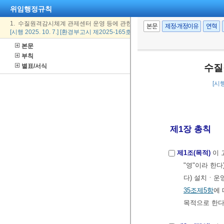
위임행정규칙
1. 수질원격감시체계 관제센터 운영 등에 관한 규정
본문
제정·개정이유
연혁
[시행 2025. 10. 7.] [환경부고시 제2025-165호, 2025. 10. 1., 일부개정]
본문
부칙
별표/서식
수질
[시행
제1장 총칙
제1조(목적)
이 
"영"이라 한다
다) 설치ㆍ운
35조제5항
에
목적으로 한다