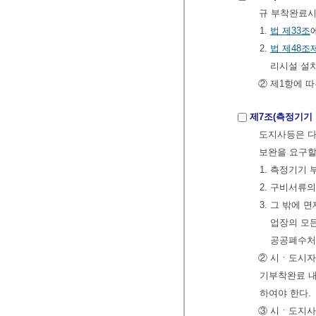
규 부착완료시
1.
법
제33조
2.
법
제48조
리시설 설치
② 제1항에 
제7조(측정기기
도지사등은 다
보완을 요구할
1. 측정기기
2. 구비서류
3. 그 밖에
업장의 모
공공폐수처
② 시ㆍ도시자
기부착완료 내
하여야 한다.
③ 시ㆍ도지사