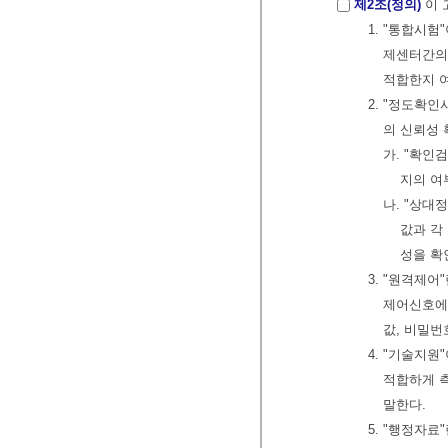
제2조(정의)
이 
1. "통합시
제센터간의
적합한지 
2. "정도확
의 신뢰성
가. "확인
지의 여
나. "상
값과 각
성을 확
3. "원격제
제어신호에
값, 비밀번
4. "기술지
적합하게 
말한다.
5. "행정자