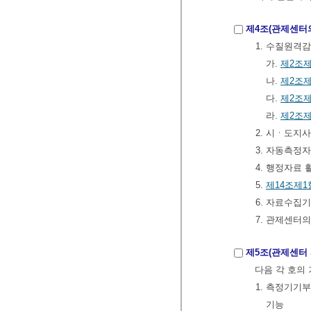
제4조(관제센터
1. 수질원격
가.
제2조제
나.
제2조제
다.
제2조제
라.
제2조제
2. 시ㆍ도지
3. 자동측정
4. 행정자료
5.
제14조제1
6. 자료수집
7. 관제센터
제5조(관제센터
다음 각 호의
1. 측정기
기능