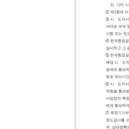
라. 기타
② 제1항에 
③ 시ㆍ도지사
과태료 부과 
시험 또는 정
④ 한국환경공
실시하고 그 
⑤ 한국환경공
해당 시ㆍ도지
등에게 통보하
유로 처리기간
⑥ 시ㆍ도지사
적합을 통보받
사업장의 측
에게 통보하여
⑦ 측정기기
정도검사를 수
우, 상대정확