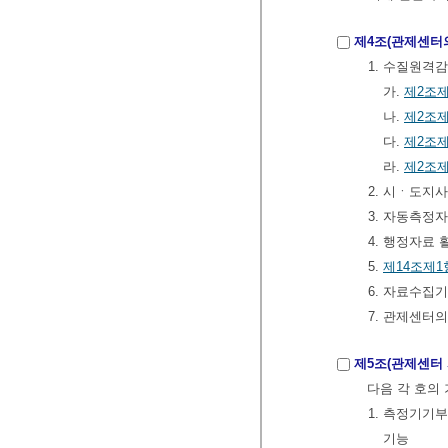
제4조(관제센터
1. 수질원격
가.
제2조제
나.
제2조제
다.
제2조제
라.
제2조제
2. 시ㆍ도지
3. 자동측정
4. 행정자료
5.
제14조제1
6. 자료수집
7. 관제센터
제5조(관제센터
다음 각 호의
1. 측정기
기능