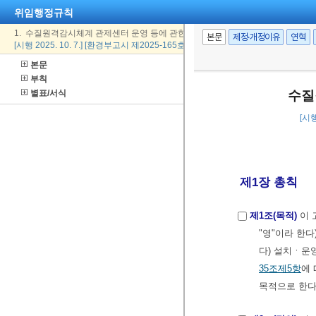
위임행정규칙
1. 수질원격감시체계 관제센터 운영 등에 관한 규정
본문
제정·개정이유
연혁
[시행 2025. 10. 7.] [환경부고시 제2025-165호, 2025. 10. 1., 일부개정]
본문
부칙
별표/서식
수질
[시행
제1장 총칙
제1조(목적)
이 
"영"이라 한다
다) 설치ㆍ운
35조제5항
에
목적으로 한다