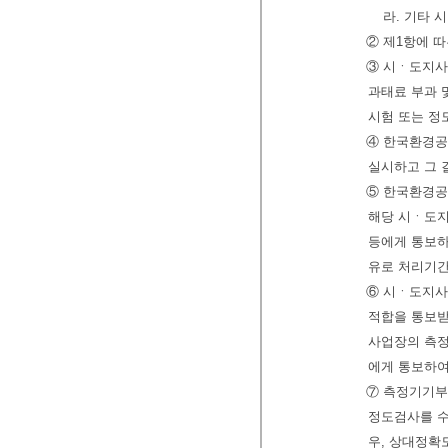
라. 기타
② 제1항에 
③ 시ㆍ도지사
과태료 부과 
시험 또는 정
④ 한국환경공
실시하고 그 
⑤ 한국환경공
해당 시ㆍ도지
등에게 통보하
유로 처리기간
⑥ 시ㆍ도지사
적합을 통보받
사업장의 측
에게 통보하여
⑦ 측정기기
정도검사를 수
우, 상대정확