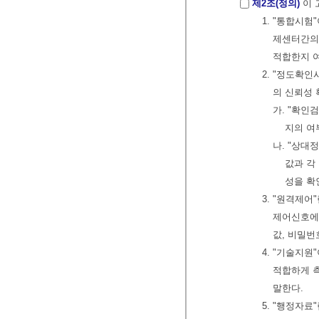
제2조(정의)
이 
1. "통합시
제센터간의
적합한지 
2. "정도확
의 신뢰성
가. "확인
지의 여
나. "상
값과 각
성을 확
3. "원격제
제어신호에
값, 비밀번
4. "기술지
적합하게 
말한다.
5. "행정자