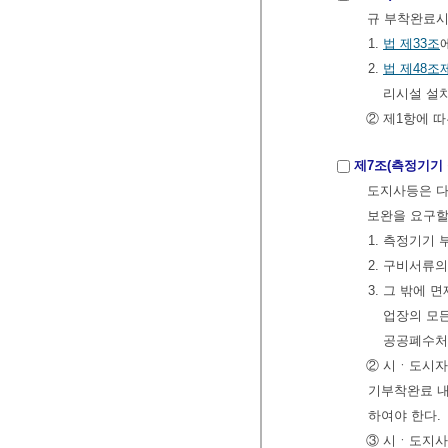
규 부착완료시
1.
법
제33조
2.
법
제48조
리시설 설치
② 제1항에 
제7조(측정기기
도지사등은 다
보완을 요구할
1. 측정기기
2. 구비서류
3. 그 밖에
업장의 모
공공폐수처
② 시ㆍ도시자
기부착완료 내
하여야 한다.
③ 시ㆍ도지사