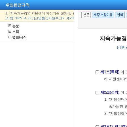
위임행정규칙
1. 지속가능경영 지원센터 지정기준·절차 및 운영 등에 관한 고시
본문
제정·개정이유
연혁
[시행 2025. 9. 22.] [산업통상자원부고시 제2025-165호, 2025. 9. 22., 제정]
본문
부칙
별표/서식
지속가능경영
[시행 2
제1조(목적)
이 
하 지원센터)
제2조(정의)
이 
1. "지원센
속가능한 
2. "전담인
제3조(지정기준)