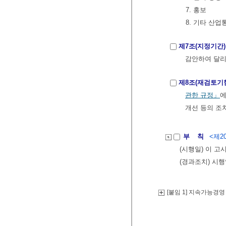
7. 홍보
8. 기타 산
제7조(지정기간)
감안하여 달리
제8조(재검토기
관한 규정」
에
개선 등의 조
부 칙
<제20
(시행일) 이 고
(경과조치) 시
[붙임 1] 지속가능경