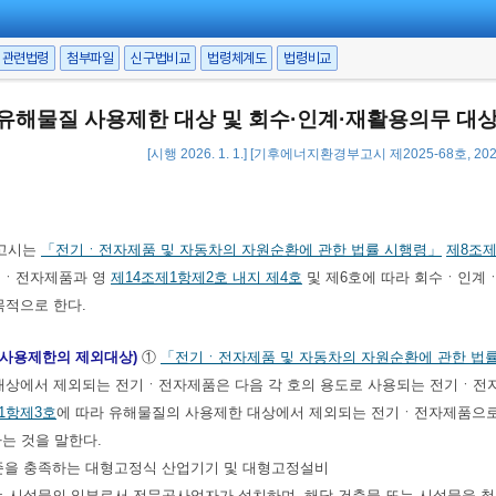
자제품
관련법령
첨부파일
신구법비교
법령체계도
법령비교
유해물질 사용제한 대상 및 회수·인계·재활용의무 대
[시행 2026. 1. 1.] [기후에너지환경부고시 제2025-68호, 2025
고시는
「전기ㆍ전자제품 및 자동차의 자원순환에 관한 법률 시행령」
제8조제
기ㆍ전자제품과 영
제14조제1항제2호 내지 제4호
및 제6호에 따라 회수ㆍ인계
목적으로 한다.
 사용제한의 제외대상)
①
「전기ㆍ전자제품 및 자동차의 자원순환에 관한 법
대상에서 제외되는 전기ㆍ전자제품은 다음 각 호의 용도로 사용되는 전기ㆍ전
1항제3호
에 따라 유해물질의 사용제한 대상에서 제외되는 전기ㆍ전자제품으로 
는 것을 말한다.
준을 충족하는 대형고정식 산업기기 및 대형고정설비
또는 시설물의 일부로서 전문공사업자가 설치하며, 해당 건축물 또는 시설물을 