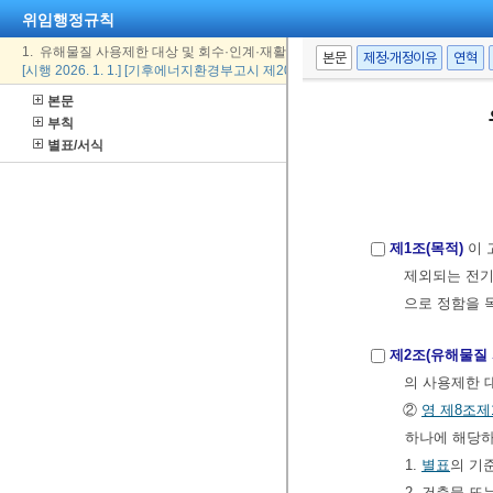
위임행정규칙
1. 유해물질 사용제한 대상 및 회수·인계·재활용의무 대상에서 제외되는 전기·전
본문
제정·개정이유
연혁
[시행 2026. 1. 1.] [기후에너지환경부고시 제2025-68호, 2025. 12. 31., 일부개정]
본문
부칙
별표/서식
제1조(목적)
이 
제외되는 전
으로 정함을 
제2조(유해물질
의 사용제한 
②
영
제8조제
하나에 해당하
1.
별표
의 기
2. 건축물 