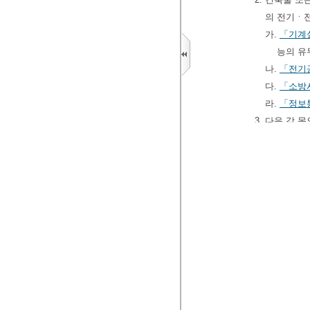
의 전기ㆍ
가.
「기계
능의 유
나.
「전기
다.
「소방시
라.
「정보
3. 다음 각
가. 건설업
나. 농업 
다. 제조
1)
「산
제1항
2)
「산업
라.
「원자
마. 전문
4. 기초과학
가.
「기초