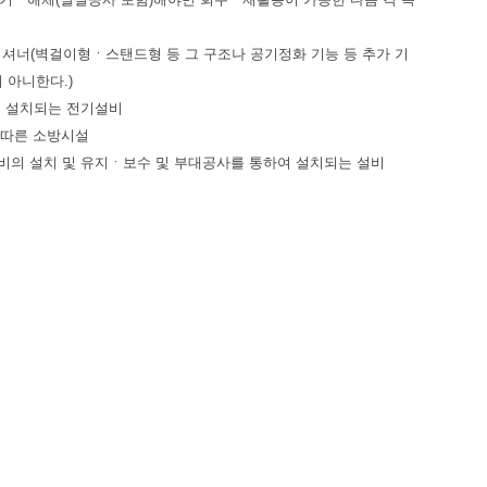
디셔너(벽걸이형ㆍ스탠드형 등 그 구조나 공기정화 기능 등 추가 기
 아니한다.)
해 설치되는 전기설비
 따른 소방시설
비의 설치 및 유지ㆍ보수 및 부대공사를 통하여 설치되는 설비
제2조
에 따른 건설기계
조의2
에 따른 농업기계
해위험방지계획서 제출 대상이 되는 기계ㆍ기구 및 설비,
동법
제84조
항
및
동법 시행령
제77조
에 따른 자율안전확인대상 기계
제1항
에 따른 공장등록대장의 기계장치
는 장비
체가 사용하는 국가연구시설장비 표준분류체계에 해당하는 연구 장비