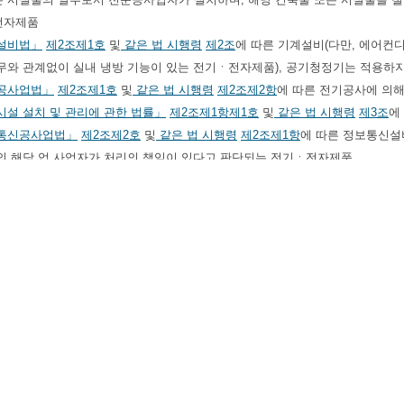
전자제품
설비법」
제2조제1호
및
같은 법 시행령
제2조
에 따른 기계설비(다만, 에어컨
무와 관계없이 실내 냉방 기능이 있는 전기ㆍ전자제품), 공기청정기는 적용하지
공사업법」
제2조제1호
및
같은 법 시행령
제2조제2항
에 따른 전기공사에 의
설 설치 및 관리에 관한 법률」
제2조제1항제1호
및
같은 법 시행령
제3조
에
통신공사업법」
제2조제2호
및
같은 법 시행령
제2조제1항
에 따른 정보통신설
 목의 해당 업 사업자가 처리의 책임이 있다고 판단되는 전기ㆍ전자제품
 사업자가 운용하는
「건설기계관리법」
제2조제1항제1호
및
같은 법 시행령
사업자가 운용하는
「농업기계화 촉진법」
제2조제1호
및
같은 법 시행규칙
제1
업 사업자가 운용하는 다음 어느 하나에 해당하는 전기ㆍ전자제품
업안전보건법」
제42조제1항제1호
및
같은 법 시행령
제42조제2항
에 따른 유
및
동법 시행령
제74조
에 따른 안전인증대상이 되는 기계, 또는
동법
제89조제1
집적활성화 및 공장설립에 관한 법률」
제16조제1항
및
동법 시행규칙
제10조
력안전법」
제2조제9호
에 따른 방사선발생장치에 해당하는 전기ㆍ전자제품
적인 용도로 작업장 내에서만 사용되는 비도로용 이동기계
연구에 사용되는 시험ㆍ측정ㆍ분석 장비로서 다음 각 목의 요건을 모두 충족하
연구진흥 및 기술개발지원에 관한 법률」
제14조제1항
에 따른 기관 또는 단