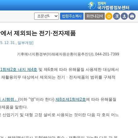
법령주소복사
화면내검색
상에서 제외되는 전기·전자제품
. 12. 31., 일부개정]
기후에너지환경부(미래폐자원순환이용추진단), 044-201-7399
1항제2호 내지 제4호
및 제6호에 따라 유해물질 사용제한 대상에서
ㆍ재활용의무 대상에서 제외되는 전기ㆍ전자제품의 범위를 구체적
률 시행령」
(이하 "영"이라 한다)
제8조제1항제2호
에 따라 유해물질
자제품을 말한다.
산업기기 및 대형 고정 설비로 사용되는 것이란 다음 각 호의 어느
철거ㆍ해체(멸실공사 포함)해야만 회수ㆍ재활용이 가능한 다음 각 목