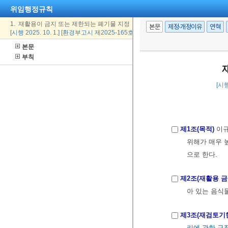
위임행정규칙
1. 재활용이 금지 또는 제한되는 폐기물 지정
본문
제정·개정이유
연혁
[시행 2025. 10. 1.] [환경부고시 제2025-165호, 2025. 10. 1., 일부개정]
본문
부칙
[시행
제1조(목적)
이
위해가 매우 
으로 한다.
제2조(재활용 금
아 있는 음식
제3조(재검토기
리에 관한 규