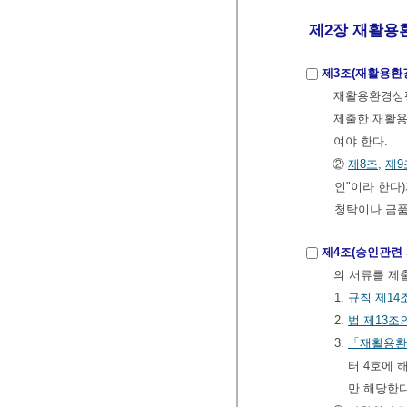
제2장 재활용환
제3조(재활용환
재활용환경성평
제출한 재활용
여야 한다.
②
제8조
,
제9
인"이라 한다
청탁이나 금품
제4조(승인관련 
의 서류를 제
1.
규칙
제14
2.
법
제13조
3.
「재활용환
터 4호에
만 해당한