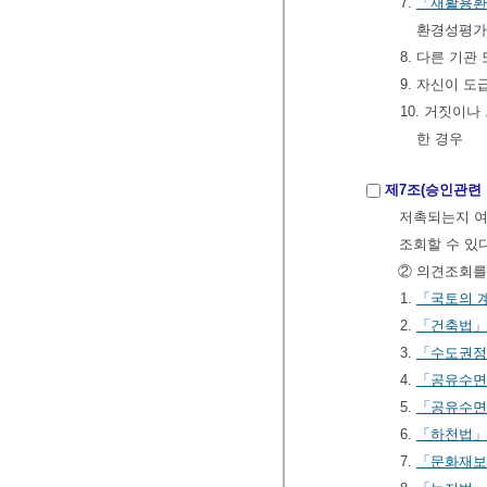
7.
「재활용환
환경성평가
8. 다른 기
9. 자신이 
10. 거짓이
한 경우
제7조(승인관련
저촉되는지 여
조회할 수 있
② 의견조회를
1.
「국토의 계
2.
「건축법」
3.
「수도권정
4.
「공유수면
5.
「공유수면
6.
「하천법」
7.
「문화재보