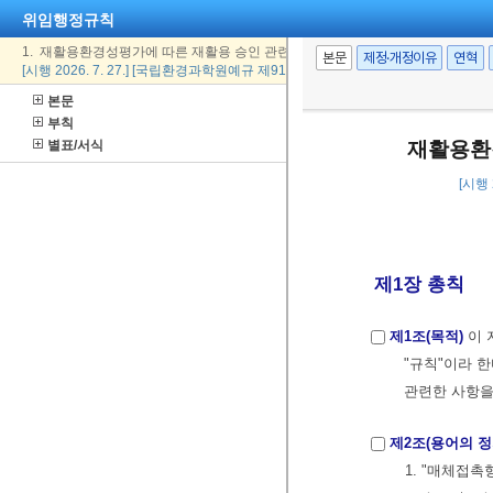
위임행정규칙
1. 재활용환경성평가에 따른 재활용 승인 관련 업무처리지침
본문
제정·개정이유
연혁
[시행 2026. 7. 27.] [국립환경과학원예규 제913호, 2026. 7. 27., 일부개정]
본문
부칙
별표/서식
재활용환
[시행 
제1장 총칙
제1조(목적)
이 
"규칙"이라 한
관련한 사항을
제2조(용어의 정
1. "매체접