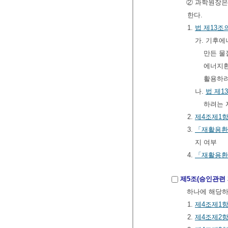
② 과학원장은
한다.
1.
법
제13조
가. 기후
만든 물
에너지환
활용하려
나.
법
제1
하려는 
2.
제4조제1
3.
「재활용환
지 여부
4.
「재활용환
제5조(승인관련
하나에 해당하
1.
제4조제1
2.
제4조제2