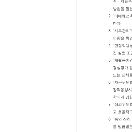
수ㆍ지표수
방법을 말
2. "비매체
한다.
3. "사후관
영향을 확
4. "현장적
진 실험 
5. "재활용
경성평가 업
또는 단체
6. "자문위
장적용성시험
학식과 경
7. "심의위
고 효율적
8. "승인 신
를 발급받은