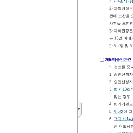
3.
제4조제2
② 과학원장은
관에 보완을 
사항을 포함한
③ 과학원장은
는 15일 이
④ 제2항 및
제6조(승인관련
의 검토를 중
1. 승인신청
2. 승인신청
3.
법
제13조
않는 경우
4. 평가기관
5.
제5조
에 따
6.
규칙
제14
른 재활용