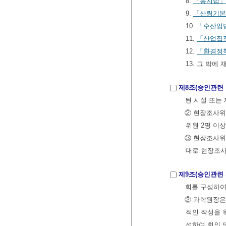
8.
「농지법」
9.
「산림기본
10.
「수산업
11.
「산업집적
12.
「환경정
13. 그 밖
제8조(승인관련
된 시설 또는
② 현장조사위
위원 2명 이
③ 현장조사위
대로 현장조
제9조(승인관련
회를 구성하여
② 과학원장은
적인 작성을 
성하여 회의 