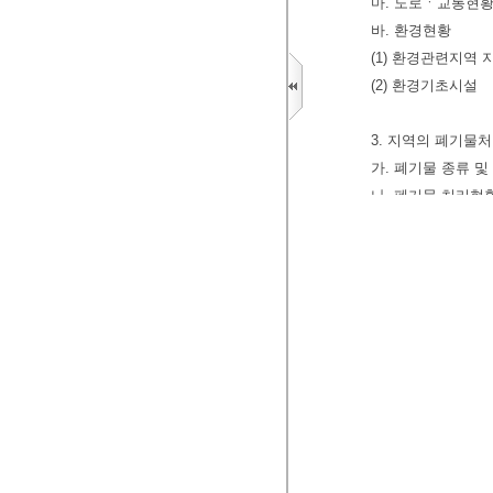
마. 도로ㆍ교통현
바. 환경현황
(1) 환경관련지역
(2) 환경기초시설
3. 지역의 폐기물
가. 폐기물 종류 
나. 폐기물 처리현
다. 폐기물처리시
라. 폐기물처리 
4. 처리시설입지에
가. 위치ㆍ면적ㆍ
나. 입지여건(지형
다. 주거지역과의 
라. 폐기물운반도
마. 시설입지에 대
바. 환경성에 대한