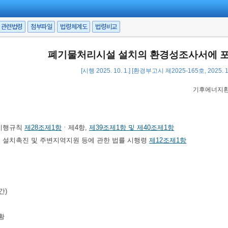
관련법령
첨부파일
법령체계도
법령비교
폐기물처리시설 설치의 환경성조사서에 포
[시행 2025. 10. 1.] [환경부고시 제2025-165호, 2025. 
기후에너지환경
 시행규칙
제28조제1항
ㆍ제4항,
제39조제1항 및 제40조제1항
 설치촉진 및 주변지역지원 등에 관한 법률 시행령
제12조제1항
간)
황