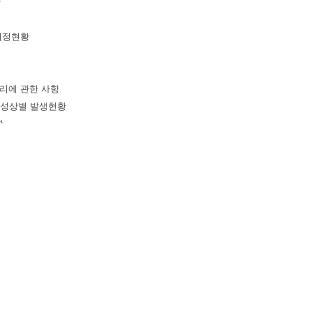
황
 지정현황
처리에 관한 사항
및 성상별 발생현황
황
설 설치현황
조직ㆍ인력ㆍ장비ㆍ예산현황
 관한 사항
지목ㆍ지역ㆍ토지사용현황 및 장래계획
 및 지질ㆍ지하수ㆍ상수원ㆍ하천등과의 관계)
거리등 민원관계
로 등 폐기물의 수집ㆍ운반관계
한 관련법규 저촉여부(국토의 계획 및 이용에 관한 법률, 환경영향평가법, 농지법
 타 후보지와의 장단점 비교