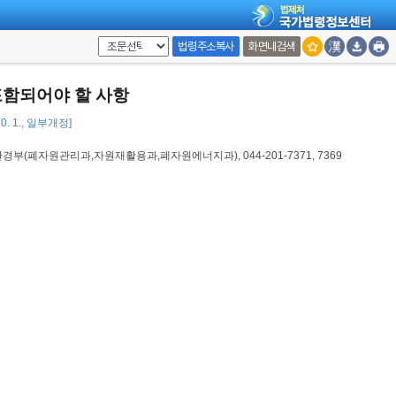
법령주소복사
화면내검색
함되어야 할 사항
10. 1., 일부개정]
부(폐자원관리과,자원재활용과,폐자원에너지과), 044-201-7371, 7369