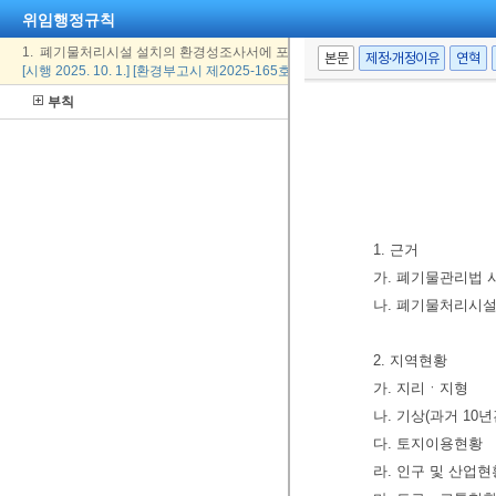
위임행정규칙
1. 폐기물처리시설 설치의 환경성조사서에 포함되어야 할 사항
본문
제정·개정이유
연혁
[시행 2025. 10. 1.] [환경부고시 제2025-165호, 2025. 10. 1., 일부개정]
부칙
1. 근거
가. 폐기물관리법
나. 폐기물처리시설
2. 지역현황
가. 지리ㆍ지형
나. 기상(과거 10년
다. 토지이용현황
라. 인구 및 산업현