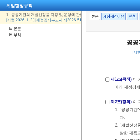
위임행정규칙
1. 공공기관의 개발선정품 지정 및 운영에 관한 기준
본문
제정·개정이유
연혁
[시행 2026. 1. 2.] [재정경제부고시 제2026-51호, 2026. 1. 2., 일부개정]
본문
부칙
공공
[시행
제1조(목적)
이 
따라 재정경제
제2조(정의)
이 
1. "공공기관
다.
2. "개발선
발한 제품