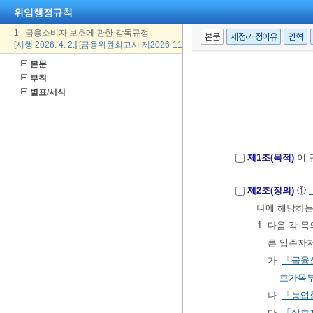
위임행정규칙
1. 금융소비자 보호에 관한 감독규정
본문
제정·개정이유
연혁
[시행 2026. 4. 2.] [금융위원회고시 제2026-11호, 2026. 4. 2., 일부개정]
본문
부칙
별표/서식
제1조(목적)
이 
제2조(정의)
①
나에 해당하는
1. 다음 각
른 입주자
가.
「금융
호가목부
나.
「농업
다.
「상호