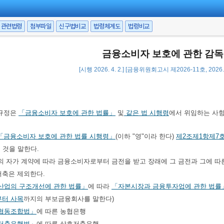
관련법령
첨부파일
신구법비교
법령체계도
법령비교
금융소비자 보호에 관한 감
[시행 2026. 4. 2.] [금융위원회고시 제2026-11호, 2026.
규정은
「금융소비자 보호에 관한 법률」
및
같은 법 시행령
에서 위임하는 사항
「금융소비자 보호에 관한 법률 시행령」
(이하 "영"이라 한다)
제2조제1항제7
 것을 말한다.
 목의 자가 계약에 따라 금융소비자로부터 금전을 받고 장래에 그 금전과 그에 따
저축은 제외한다.
산업의 구조개선에 관한 법률」
에 따라
「자본시장과 금융투자업에 관한 법률
터 사목
까지의 부보금융회사를 말한다)
협동조합법」
에 따른 농협은행
저축은행법」
에 따른 상호저축은행