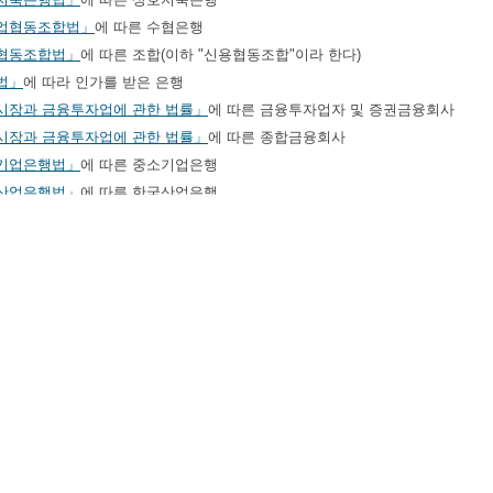
업협동조합법」
에 따른 수협은행
협동조합법」
에 따른 조합(이하 "신용협동조합"이라 한다)
법」
에 따라 인가를 받은 은행
시장과 금융투자업에 관한 법률」
에 따른 금융투자업자 및 증권금융회사
시장과 금융투자업에 관한 법률」
에 따른 종합금융회사
기업은행법」
에 따른 중소기업은행
산업은행법」
에 따른 한국산업은행
 목의 자가 금융소비자에 어음 할인ㆍ매출채권 매입(각각 금융소비자에 금전의 
것으로서 금전 또는 그 밖의 재산적 가치가 있는 것(이하 "금전등"이라 한다)을
다만, 수출환어음 매입 등 수출ㆍ수입 대금 결제와 관련된 계약은 제외한다.
호가목부터 차목까지의 자
업법」
에 따른 보험회사
협동조합법」
에 따른 신용협동조합중앙회(이하 "신용협동조합중앙회"라 한다
전문금융업법」
에 따른 여신전문금융회사(신기술사업금융업자는 제외한다) 
인투자연계금융업 및 이용자 보호에 관한 법률」
에 따른 온라인투자연계금융
시장과 금융투자업에 관한 법률」
에 따른 금융투자업자, 단기금융회사 및 자
2항제4호
에서 "금융위원회가 정하여 고시하는 것"이란 다음 각 호의 어느 하