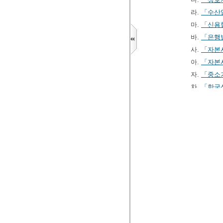
라.
「수산
마.
「신용
바.
「은행
사.
「자본
아.
「자본
자.
「중소
차.
「한국
2. 다음 각
와 유사한 
는 계약. 
가. 제1
나.
「보험
다.
「신용
라.
「여신
마.
「온라
바.
「자본
②
영
제2조제