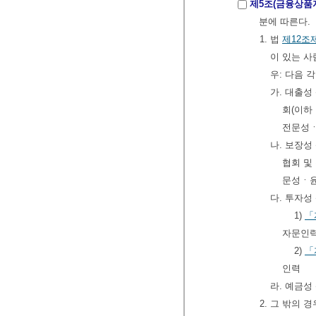
제5조(금융상품
분에 따른다.
1. 법
제12조
이 있는 사
우: 다음 
가. 대출성
회(이하
전문성ㆍ
나. 보장성
협회 및
문성ㆍ윤
다. 투자성
1)
「
자문인
2)
「
인력
라. 예금성
2. 그 밖의 