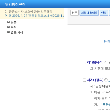
위임행정규칙
1. 금융소비자 보호에 관한 감독규정
본문
제정·개정이유
연혁
[시행 2026. 4. 2.] [금융위원회고시 제2026-11호, 2026. 4. 2., 일부개정]
본문
부칙
별표/서식
[시행
제1조(목적)
이 
그 시행에 필
제2조(정의)
①
서 "금융위원
1. 다음 각
이자 등의 
가.
「금융