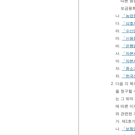
따른 종
보금융회
나.
「농업
다.
「상호
라.
「수산
마.
「신용
바.
「은행
사.
「자본
아.
「자본
자.
「중소
차.
「한국
2. 다음 각
을 청구할 
는 그 밖의
에 따른 이
와 관련된
가. 제1
나.
「보험