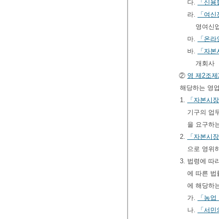
다.
「신용
라.
「여신
영여신
마.
「온라
바.
「자본
개회사
②
영
제2조제
해당하는 영업
1.
「자본시장
기구의 업
을 요구하
2.
「자본시장
으로 영위
3. 법령에 
에 따른 법
에 해당하
가.
「농업
나.
「서민