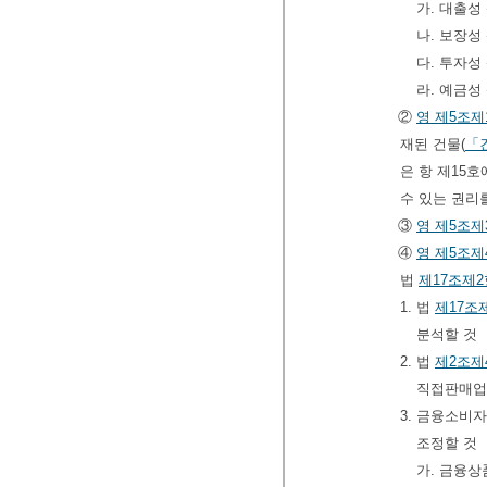
가. 대출성
나. 보장성
다. 투자성
라. 예금성
②
영
제5조제
재된 건물(
「
은 항 제15
수 있는 권리
③
영
제5조제
④
영
제5조제
법
제17조제2
1. 법
제17조
분석할 것
2. 법
제2조제
직접판매업
3. 금융소비
조정할 것
가. 금융상