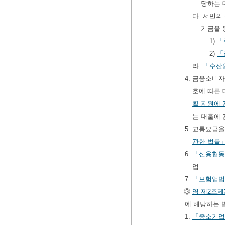
당하는
다. 서민의
기금을 
1)
「
2)
「
라.
「수산
4. 금융소비
호에 따른 
활 지원에 
는 대출에 
5. 교통요금
관한 법률
6.
「신용협동
업
7.
「보험업법
③
영
제2조제
에 해당하는 
1.
「중소기업