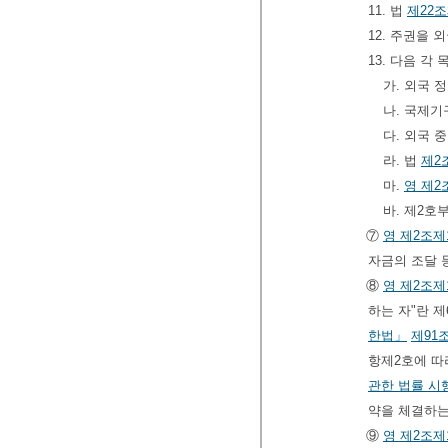
11. 법
제22
12. 주권을
13. 다음 
가. 외국 
나. 국제
다. 외국 
라. 법
제2
마.
영
제2
바. 제2호
⑦
영
제2조제
자금의 조달 
⑧
영
제2조제
하는 자"란 
한법」
제91
항제2호에 따
관한 법률 시
약을 체결하는
⑨
영
제2조제