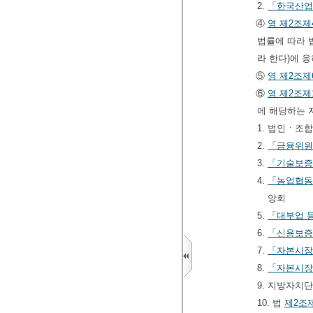
2.
「한국산업
④
영
제2조제
법률에 따라 
라 한다)에 
⑤
영
제2조제
⑥
영
제2조제
에 해당하는 
1. 법인ㆍ조
2.
「금융위원
3.
「기술보증
4.
「농업협동
앙회
5.
「대부업 등
6.
「신용보증
7.
「자본시장
8.
「자본시장
9. 지방자치
10. 법
제2조