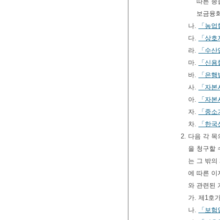
따른 종
보금융회
나.
「농업
다.
「상호
라.
「수산
마.
「신용
바.
「은행
사.
「자본
아.
「자본
자.
「중소
차.
「한국
2. 다음 각
을 청구할 
는 그 밖의
에 따른 이
와 관련된
가. 제1
나.
「보험