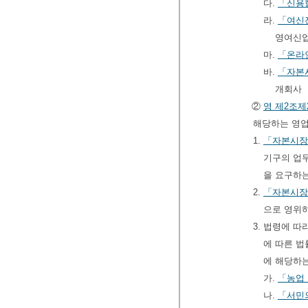
다.
「신용
라.
「여신
영여신
마.
「온라
바.
「자본
개회사
②
영
제2조제
해당하는 영업
1.
「자본시장
기구의 업
을 요구하
2.
「자본시장
으로 영위
3. 법령에 
에 따른 법
에 해당하
가.
「농업
나.
「서민