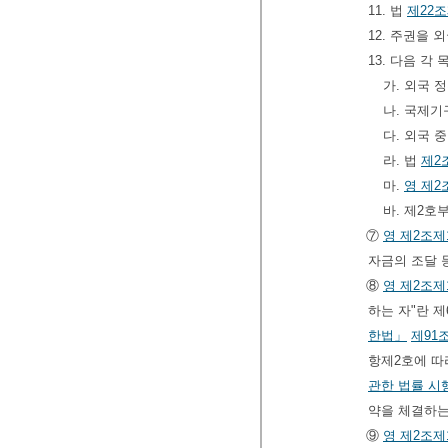
11. 법
제22
12. 주권을
13. 다음 
가. 외국 
나. 국제
다. 외국 
라. 법
제2
마.
영
제2
바. 제2호
⑦
영
제2조제
자금의 조달 
⑧
영
제2조제
하는 자"란 
한법」
제91
항제2호에 따
관한 법률 시
약을 체결하는
⑨
영
제2조제