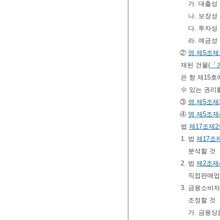
가. 대출성
나. 보장성
다. 투자성
라. 예금성
②
영
제5조제
재된 건물(
「
은 항 제15
수 있는 권리
③
영
제5조제
④
영
제5조제
법
제17조제2
1. 법
제17조
분석할 것
2. 법
제2조제
직접판매업
3. 금융소비
조정할 것
가. 금융상