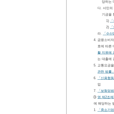
당하는
다. 서민의
기금을 
1)
「
2)
「
라.
「수산
4. 금융소비
호에 따른 
활 지원에 
는 대출에 
5. 교통요금
관한 법률
6.
「신용협동
업
7.
「보험업법
③
영
제2조제
에 해당하는 
1.
「중소기업