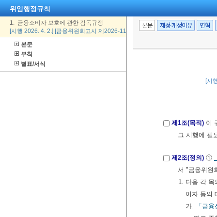
위임행정규칙
1. 금융소비자 보호에 관한 감독규정
본문
제정·개정이유
연혁
[시행 2026. 4. 2.] [금융위원회고시 제2026-11호, 2026. 4. 2., 일부개정]
본문
부칙
별표/서식
[시행
제1조(목적)
이 
그 시행에 필
제2조(정의)
①
서 "금융위원
1. 다음 각
이자 등의 
가.
「금융