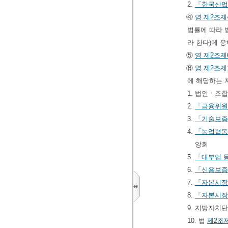
2.
「한국산업
④
영
제2조제
법률에 따라 
라 한다)에 
⑤
영
제2조제
⑥
영
제2조제
에 해당하는 
1. 법인ㆍ조
2.
「금융위원
3.
「기술보증
4.
「농업협동
앙회
5.
「대부업 등
6.
「신용보증
7.
「자본시장
8.
「자본시장
9. 지방자치
10. 법
제2조