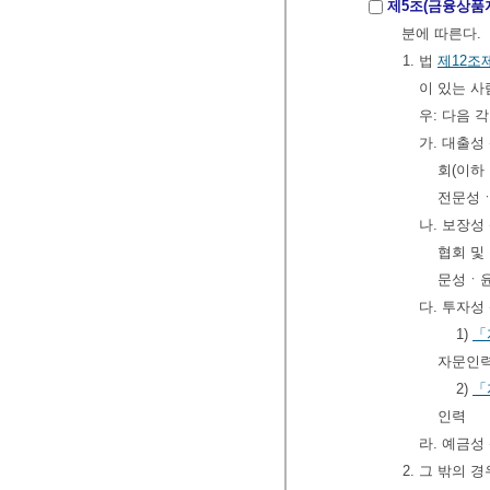
제5조(금융상품
분에 따른다.
1. 법
제12조
이 있는 사
우: 다음 
가. 대출성
회(이하
전문성ㆍ
나. 보장성
협회 및
문성ㆍ윤
다. 투자성
1)
「
자문인
2)
「
인력
라. 예금성
2. 그 밖의 