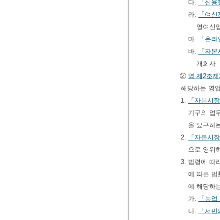
다.
「신용
라.
「여신
영여신
마.
「온라
바.
「자본
개회사
②
영
제2조제
해당하는 영업
1.
「자본시장
기구의 업
을 요구하
2.
「자본시장
으로 영위
3. 법령에 
에 따른 법
에 해당하
가.
「농업
나.
「서민