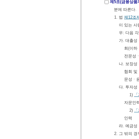
제5조(금융상품
분에 따른다.
1. 법
제12조
이 있는 사
우: 다음 
가. 대출성
회(이하
전문성ㆍ
나. 보장성
협회 및
문성ㆍ윤
다. 투자성
1)
「
자문인
2)
「
인력
라. 예금성
2. 그 밖의 