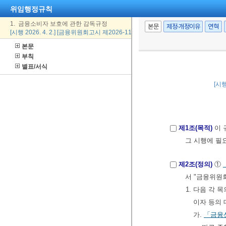
위임행정규칙
1. 금융소비자 보호에 관한 감독규정
본문
제정·개정이유
연혁
[시행 2026. 4. 2.] [금융위원회고시 제2026-11호, 2026. 4. 2., 일부개정]
본문
부칙
별표/서식
[시행
제1조(목적)
이 
그 시행에 필
제2조(정의)
①
서 "금융위원
1. 다음 각
이자 등의 
가.
「금융