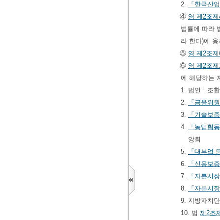
2.
「한국산업
④
영
제2조제
법률에 따라 
라 한다)에 
⑤
영
제2조제
⑥
영
제2조제
에 해당하는 
1. 법인ㆍ조
2.
「금융위원
3.
「기술보증
4.
「농업협동
앙회
5.
「대부업 등
6.
「신용보증
7.
「자본시장
8.
「자본시장
9. 지방자치
10. 법
제2조