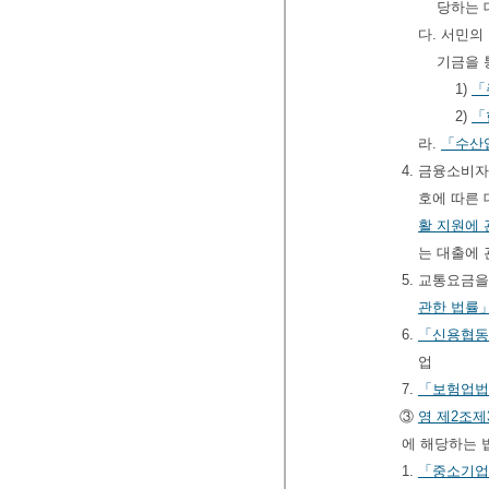
당하는
다. 서민의
기금을 
1)
「
2)
「
라.
「수산
4. 금융소비
호에 따른 
활 지원에 
는 대출에 
5. 교통요금
관한 법률
6.
「신용협동
업
7.
「보험업법
③
영
제2조제
에 해당하는 
1.
「중소기업