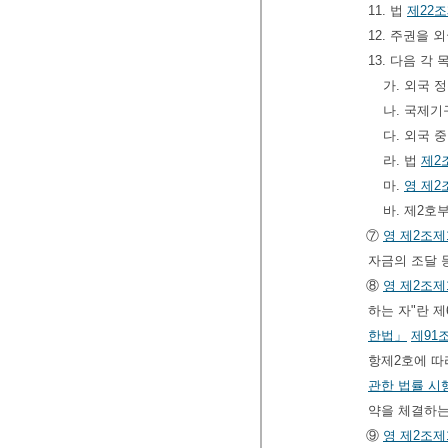
11. 법
제22
12. 주권을
13. 다음 
가. 외국 
나. 국제
다. 외국 
라. 법
제2
마.
영
제2
바. 제2호
⑦
영
제2조제
자금의 조달 
⑧
영
제2조제
하는 자"란 
한법」
제91
항제2호에 따
관한 법률 시
약을 체결하는
⑨
영
제2조제