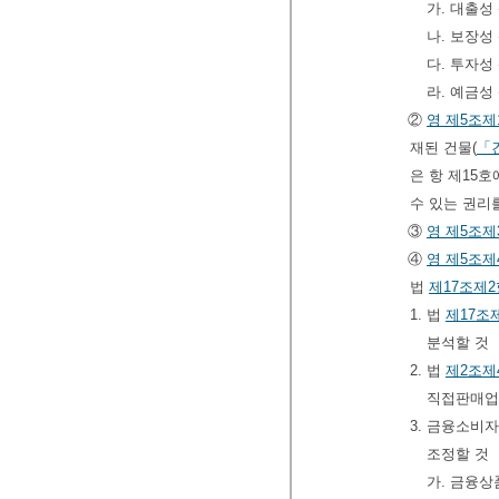
가. 대출성
나. 보장성
다. 투자성
라. 예금성
②
영
제5조제
재된 건물(
「
은 항 제15
수 있는 권리
③
영
제5조제
④
영
제5조제
법
제17조제2
1. 법
제17조
분석할 것
2. 법
제2조제
직접판매업
3. 금융소비
조정할 것
가. 금융상