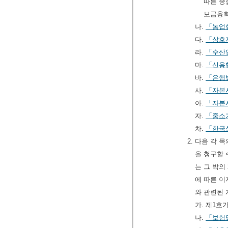
따른 종
보금융회
나.
「농업
다.
「상호
라.
「수산
마.
「신용
바.
「은행
사.
「자본
아.
「자본
자.
「중소
차.
「한국
2. 다음 각
을 청구할 
는 그 밖의
에 따른 이
와 관련된
가. 제1
나.
「보험